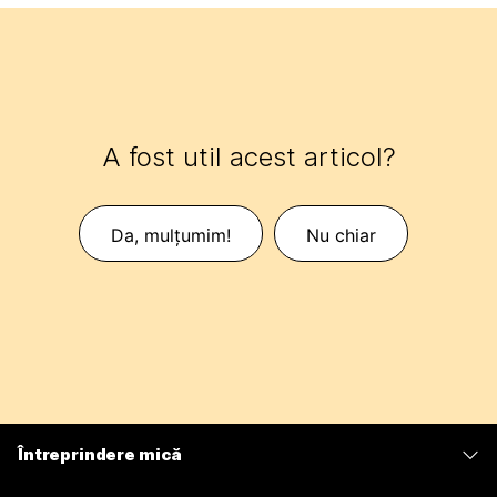
A fost util acest articol?
Da, mulțumim!
Nu chiar
Întreprindere mică
Prețuri