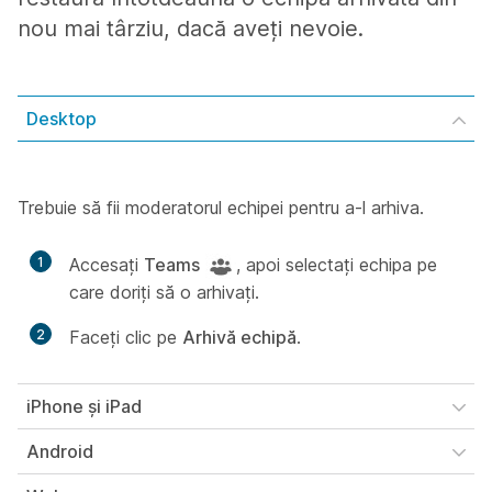
nou mai târziu, dacă aveți nevoie.
Desktop
Trebuie să fii moderatorul echipei pentru a-l arhiva.
1
Accesați
Teams
, apoi selectați echipa pe
care doriți să o arhivați.
2
Faceți clic pe
Arhivă echipă
.
iPhone și iPad
Android