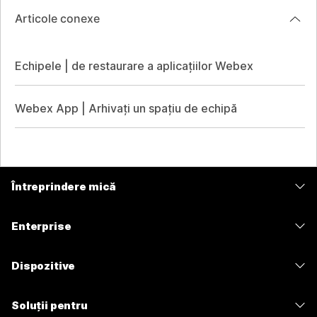
Articole conexe
Echipele | de restaurare a aplicațiilor Webex
Webex App | Arhivați un spațiu de echipă
Întreprindere mică
Prețuri
Enterprise
Aplicația Webex
Webex Suite
Dispozitive
Meetings
Calling
Căști
Calling
Soluții pentru
Meetings