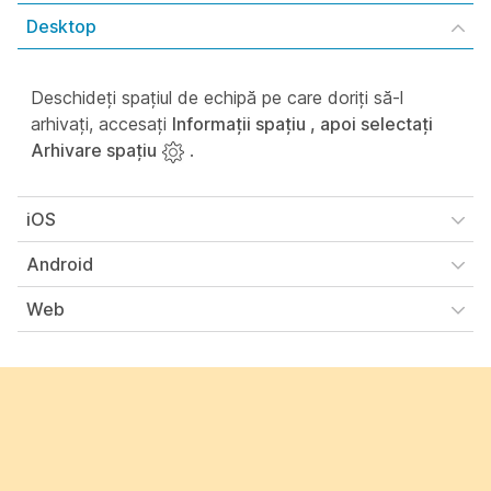
Desktop
Deschideți spațiul de echipă pe care doriți să-l
arhivați, accesați
Informații spațiu , apoi selectați
Arhivare spațiu
.
iOS
Android
Web