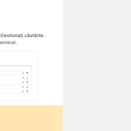
i
Gestionați căutările
.
terminat.