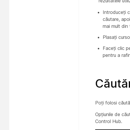
rezultatele uti
Introduceți 
căutare, apo
mai mult din
Plasați curso
Faceți clic 
pentru a rafi
Căutăr
Poți folosi căută
Opțiunile de cău
Control Hub.