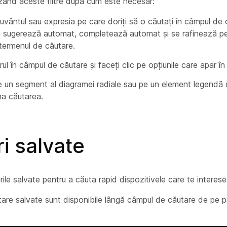
lizând aceste filtre după cum este necesar:
cuvântul sau expresia pe care doriți să o căutați în câmpul de
i sugerează automat, completează automat și se rafinează pe
 termenul de căutare.
rul în câmpul de căutare și faceți clic pe opțiunile care apar în 
pe un segment al diagramei radiale sau pe un element legendă 
na căutarea.
i salvate
rile salvate pentru a căuta rapid dispozitivele care te interes
tare salvate sunt disponibile lângă câmpul de căutare de pe p