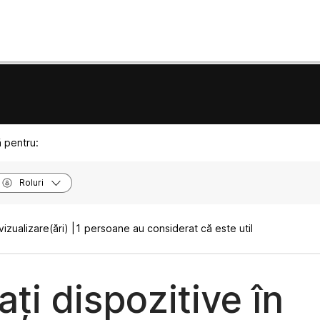
ă pentru:
Roluri
izualizare(ări) |
1 persoane au considerat că este util
ți dispozitive în