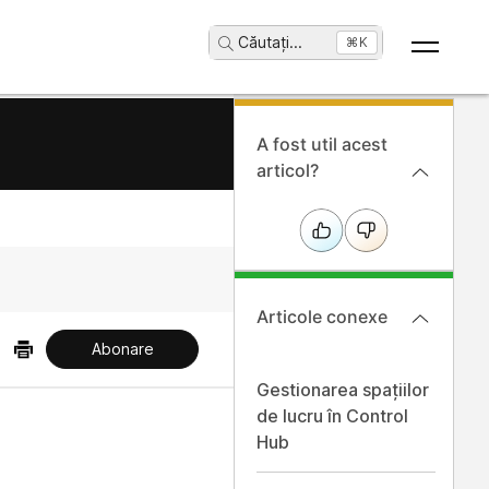
Căutați
...
⌘K
A fost util acest
articol?
Articole conexe
Abonare
Gestionarea spațiilor
de lucru în Control
Hub