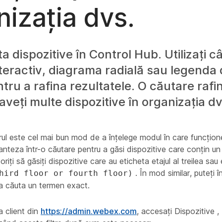
nizația dvs.
ta dispozitive în Control Hub. Utilizați 
teractiv, diagrama radială sau legenda
ntru a rafina rezultatele. O căutare rafi
aveți multe dispozitive în organizația dv
urul este cel mai bun mod de a înțelege modul în care funcțio
aranteza într-o căutare pentru a găsi dispozitive care conțin un
riți să găsiți dispozitive care au eticheta
etajul al treilea
sau
. În mod similar, puteți 
hird floor or fourth floor)
 a căuta un termen exact.
a client din
https://admin.webex.com
, accesați Dispozitive ,