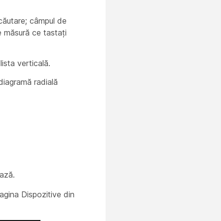
 căutare; câmpul de
 măsură ce tastați
lista verticală.
diagramă radială
ează.
agina Dispozitive din