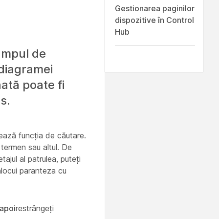
Gestionarea paginilor
dispozitive în Control
Hub
câmpul de
 diagramei
nată poate fi
s.
nează funcția de căutare.
 termen sau altul. De
etajul al patrulea
, puteți
înlocui paranteza cu
apoi
restrângeți