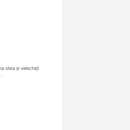
a stea și selectați
e
.