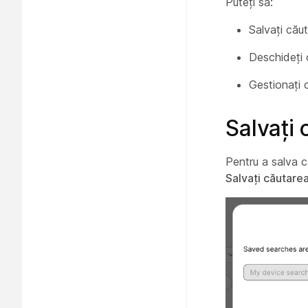
Puteți să:
Salvați căut
Deschideți o
Gestionați c
Salvați 
Pentru a salva c
Salvați căutare