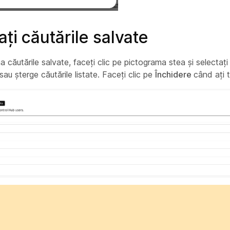
ți căutările salvate
a căutările salvate, faceți clic pe pictograma stea și selectaț
au șterge căutările listate. Faceți clic pe
Închidere
când ați 