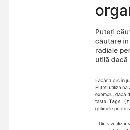
orga
Puteți cău
căutare in
radiale pe
utilă dacă 
Făcând clic în j
Puteți utiliza p
exemplu, dacă do
tasta
Tags=(t
ghilimele pentru
Din vizualizare