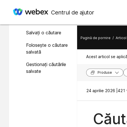
În acest articol
Centrul de ajutor
Căutări salvate
Salvați o căutare
Pagină de pornire
/
Articol
Folosește o căutare
salvată
Acest articol se aplic
Gestionați căutările
salvate
Produse
24 aprilie 2026 |
421 v
Căuta