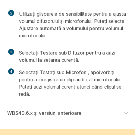
2
Utilizați glisoarele de sensibilitate pentru a ajusta
volumul difuzorului și microfonului. Puteți selecta
Ajustare automată a volumului pentru volumul
microfonului.
3
Selectați
Testare sub Difuzor pentru a auzi
volumul la
setarea curentă.
4
Selectați
Testați sub
Microfon , apoi
vorbiți
pentru a înregistra un clip audio al microfonului.
Puteți auzi volumul curent atunci când clipul se
redă.
WBS40.6.x și versiuni anterioare