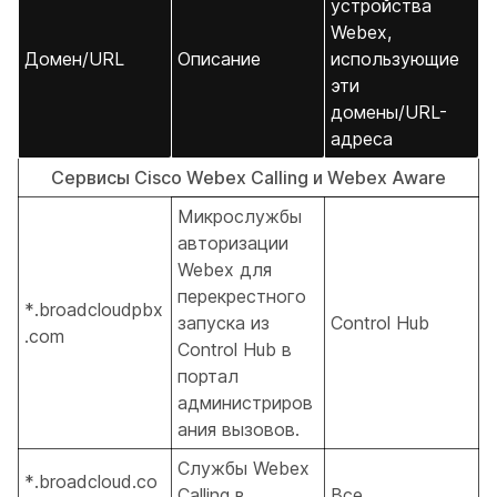
устройства
Webex,
Домен/URL
Описание
использующие
эти
домены/URL-
адреса
Сервисы Cisco Webex Calling и Webex Aware
Микрослужбы
авторизации
Webex для
перекрестного
*.broadcloudpbx
запуска из
Control Hub
.com
Control Hub в
портал
администриров
ания вызовов.
Службы Webex
*.broadcloud.co
Calling в
Все