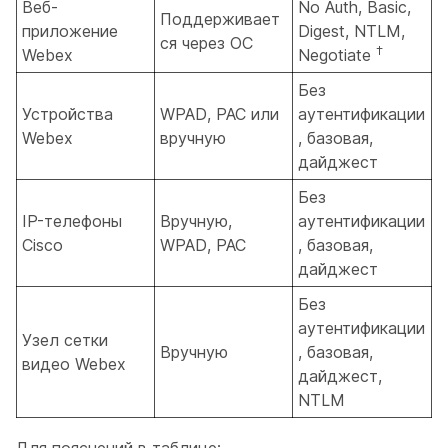
Веб-
No Auth, Basic,
Поддерживает
приложение
Digest, NTLM,
ся через ОС
†
Webex
Negotiate
Без
Устройства
WPAD, PAC или
аутентификации
Webex
вручную
, базовая,
дайджест
Без
IP-телефоны
Вручную,
аутентификации
Cisco
WPAD, PAC
, базовая,
дайджест
Без
аутентификации
Узел сетки
Вручную
, базовая,
видео Webex
дайджест,
NTLM
Для пояснений в таблице: