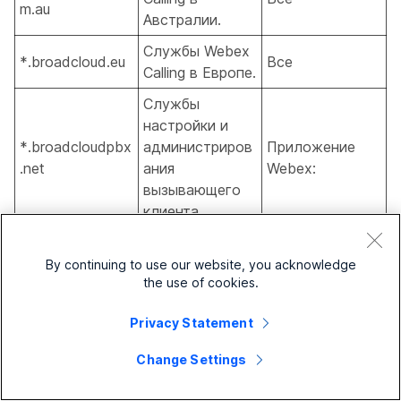
m.au
Австралии.
Службы Webex
*.broadcloud.eu
Все
Calling в Европе.
Службы
настройки и
*.broadcloudpbx
администриров
Приложение
.net
ания
Webex:
вызывающего
клиента.
Основные
функции Webex
By continuing to use our website, you acknowledge
the use of cookies.
Calling &
Сервисы Webex
Privacy Statement
Aware
Change Settings
Предоста
вление