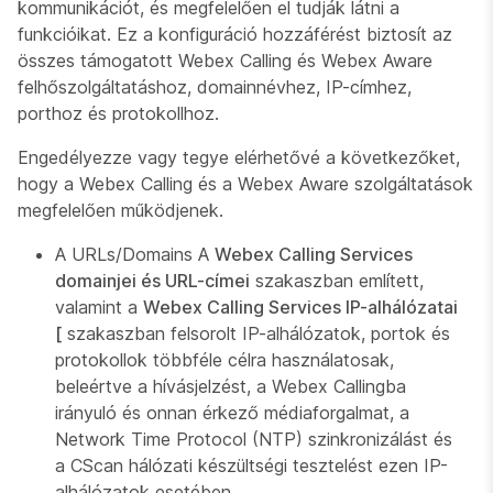
kommunikációt, és megfelelően el tudják látni a
funkcióikat. Ez a konfiguráció hozzáférést biztosít az
összes támogatott Webex Calling és Webex Aware
felhőszolgáltatáshoz, domainnévhez, IP-címhez,
porthoz és protokollhoz.
Engedélyezze vagy tegye elérhetővé a következőket,
hogy a Webex Calling és a Webex Aware szolgáltatások
megfelelően működjenek.
A URLs/Domains A
Webex Calling Services
domainjei és URL-címei
szakaszban említett,
valamint a
Webex Calling Services IP-alhálózatai
[
szakaszban felsorolt IP-alhálózatok, portok és
protokollok többféle célra használatosak,
beleértve a hívásjelzést, a Webex Callingba
irányuló és onnan érkező médiaforgalmat, a
Network Time Protocol (NTP) szinkronizálást és
a CScan hálózati készültségi tesztelést ezen IP-
alhálózatok esetében.