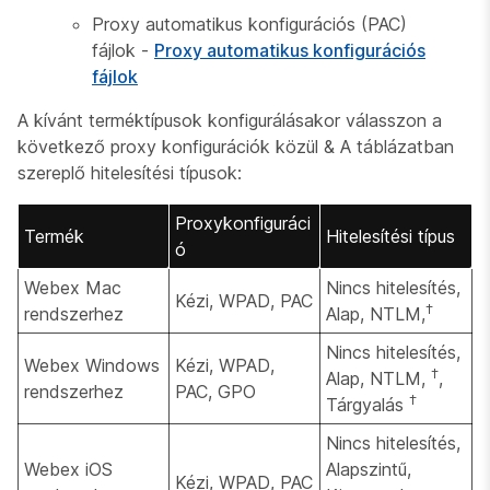
Proxy automatikus konfigurációs (PAC)
fájlok -
Proxy automatikus konfigurációs
fájlok
A kívánt terméktípusok konfigurálásakor válasszon a
következő proxy konfigurációk közül & A táblázatban
szereplő hitelesítési típusok:
Proxykonfiguráci
Termék
Hitelesítési típus
ó
Webex Mac
Nincs hitelesítés,
Kézi, WPAD, PAC
†
rendszerhez
Alap, NTLM,
Nincs hitelesítés,
Webex Windows
Kézi, WPAD,
†
Alap, NTLM,
,
rendszerhez
PAC, GPO
†
Tárgyalás
Nincs hitelesítés,
Webex iOS
Alapszintű,
Kézi, WPAD, PAC