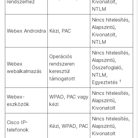
rendszerhez
Kivonatolt,
NTLM
Nincs hitelesítés,
Alapszintű,
Webex Androidra
Kézi, PAC
Kivonatolt,
NTLM
Nincs hitelesítés,
Operációs
Alapszintű,
Webex
rendszeren
Összefoglaló,
webalkalmazás
keresztül
NTLM,
támogatott
†
Egyeztetés
Nincs hitelesítés,
Webex-
WPAD, PAC vagy
Alapszintű,
eszközök
kézi
Kivonatolt
Nincs hitelesítés,
Cisco IP-
Kézi, WPAD, PAC
Alapszintű,
telefonok
Kivonatolt