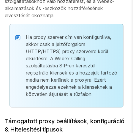
szolgáltatásokhoz való hozzáférést, és a Webex-
alkalmazások és -eszközök hozzáférésének
elvesztését okozhatja.
Ha proxy szerver cím van konfigurálva,
akkor csak a jelzőforgalom
(HTTP/HTTPS) proxy szerverre kerül
elküldésre. A Webex Calling
szolgáltatásba SIP-en keresztül
regisztráló kliensek és a hozzájuk tartozó
média nem kerülnek a proxyra. Ezért
engedélyezze ezeknek a klienseknek a
közvetlen átjutását a tűzfalon.
Támogatott proxy beállítások, konfiguráció
& Hitelesítési típusok