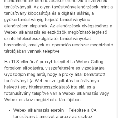
munkamenetek létrehozásakor ellenőrzik a szerverek
tanúsítványait. Az olyan tanúsítványellenőrzések, mint a
tanúsítvány kibocsátója és a digitális aláírás, a
gyökértanúsítványig terjedő tanúsítványlánc
ellenőrzésén alapulnak. Az ellenőrzések elvégzéséhez a
Webex alkalmazás és eszközök megbízható legfelső
szintű hitelesítésszolgáltatói tanúsítványokat
használnak, amelyek az operációs rendszer megbízható
tárolójában vannak telepítve.
Ha TLS-ellenőrző proxyt telepített a Webex Calling
forgalom elfogására, visszafejtésére és vizsgálatára.
Győződjön meg arról, hogy a proxy által bemutatott
tanúsítványt (a Webex szolgáltatás tanúsítványa
helyett) egy hitelesítésszolgáltató írta alá, és a
főtanúsítvány telepítve van a Webex alkalmazás vagy
Webex eszköz megbízható tárolójában.
Webex alkalmazás esetén – Telepítse a CA
tanúsítványt, amelyet a proxy az eszköz