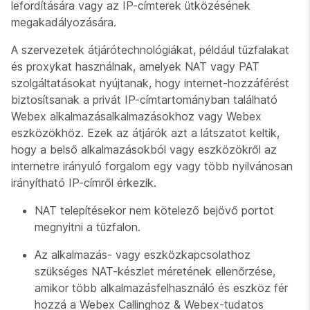
lefordítására vagy az IP-címterek ütközésének
megakadályozására.
A szervezetek átjárótechnológiákat, például tűzfalakat
és proxykat használnak, amelyek NAT vagy PAT
szolgáltatásokat nyújtanak, hogy internet-hozzáférést
biztosítsanak a privát IP-címtartományban található
Webex alkalmazásalkalmazásokhoz vagy Webex
eszközökhöz. Ezek az átjárók azt a látszatot keltik,
hogy a belső alkalmazásokból vagy eszközökről az
internetre irányuló forgalom egy vagy több nyilvánosan
irányítható IP-címről érkezik.
NAT telepítésekor nem kötelező bejövő portot
megnyitni a tűzfalon.
Az alkalmazás- vagy eszközkapcsolathoz
szükséges NAT-készlet méretének ellenőrzése,
amikor több alkalmazásfelhasználó és eszköz fér
hozzá a Webex Callinghoz & Webex-tudatos