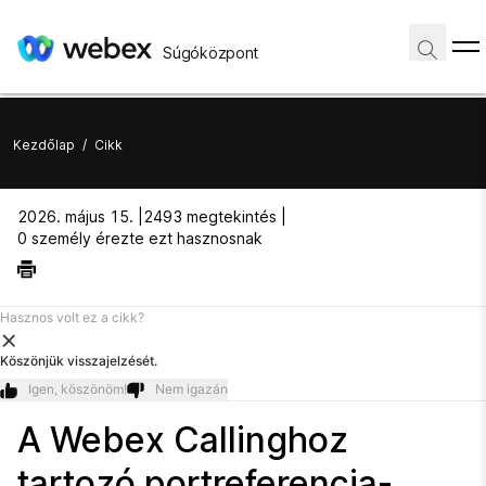
Súgóközpont
Kezdőlap
/
Cikk
2026. május 15. |
2493 megtekintés |
0 személy érezte ezt hasznosnak
Hasznos volt ez a cikk?
Köszönjük visszajelzését.
Igen, köszönöm!
Nem igazán
A Webex Callinghoz
tartozó portreferencia-