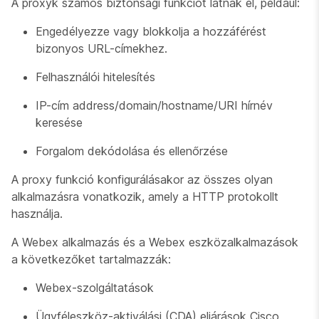
A proxyk számos biztonsági funkciót látnak el, például:
Engedélyezze vagy blokkolja a hozzáférést
bizonyos URL-címekhez.
Felhasználói hitelesítés
IP-cím address/domain/hostname/URI hírnév
keresése
Forgalom dekódolása és ellenőrzése
A proxy funkció konfigurálásakor az összes olyan
alkalmazásra vonatkozik, amely a HTTP protokollt
használja.
A Webex alkalmazás és a Webex eszközalkalmazások
a következőket tartalmazzák:
Webex-szolgáltatások
Ügyféleszköz-aktiválási (CDA) eljárások Cisco