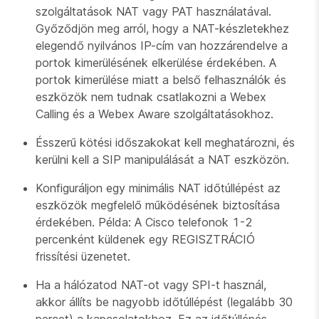
szolgáltatások NAT vagy PAT használatával.
Győződjön meg arról, hogy a NAT-készletekhez
elegendő nyilvános IP-cím van hozzárendelve a
portok kimerülésének elkerülése érdekében. A
portok kimerülése miatt a belső felhasználók és
eszközök nem tudnak csatlakozni a Webex
Calling és a Webex Aware szolgáltatásokhoz.
Ésszerű kötési időszakokat kell meghatározni, és
kerülni kell a SIP manipulálását a NAT eszközön.
Konfiguráljon egy minimális NAT időtúllépést az
eszközök megfelelő működésének biztosítása
érdekében. Példa: A Cisco telefonok 1-2
percenként küldenek egy REGISZTRÁCIÓ
frissítési üzenetet.
Ha a hálózatod NAT-ot vagy SPI-t használ,
akkor állíts be nagyobb időtúllépést (legalább 30