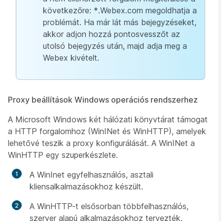
következőre: *.Webex.com megoldhatja a
problémát. Ha már lát más bejegyzéseket,
akkor adjon hozzá pontosvesszőt az
utolsó bejegyzés után, majd adja meg a
Webex kivételt.
Proxy beállítások Windows operációs rendszerhez
A Microsoft Windows két hálózati könyvtárat támogat
a HTTP forgalomhoz (WinINet és WinHTTP), amelyek
lehetővé teszik a proxy konfigurálását. A WinINet a
WinHTTP egy szuperkészlete.
A WinInet egyfelhasználós, asztali
kliensalkalmazásokhoz készült.
A WinHTTP-t elsősorban többfelhasználós,
szerver alapú alkalmazásokhoz tervezték.