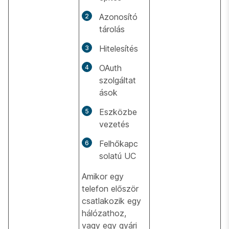
Azonosító
tárolás
Hitelesítés
OAuth
szolgáltat
ások
Eszközbe
vezetés
Felhőkapc
solatú UC
Amikor egy
telefon először
csatlakozik egy
hálózathoz,
vagy egy gyári