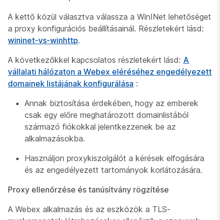
A kettő közül választva válassza a WinINet lehetőséget
a proxy konfigurációs beállításainál. Részletekért lásd:
wininet-vs-winhttp
.
A következőkkel kapcsolatos részletekért lásd:
A
vállalati hálózaton a Webex eléréséhez engedélyezett
domainek listájának konfigurálása
:
Annak biztosítása érdekében, hogy az emberek
csak egy előre meghatározott domainlistából
származó fiókokkal jelentkezzenek be az
alkalmazásokba.
Használjon proxykiszolgálót a kérések elfogására
és az engedélyezett tartományok korlátozására.
Proxy ellenőrzése és tanúsítvány rögzítése
A Webex alkalmazás és az eszközök a TLS-