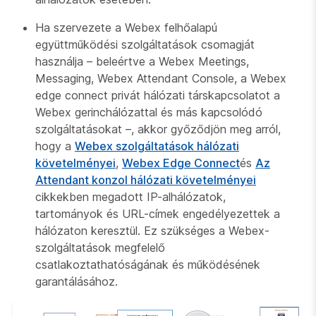
Ha szervezete a Webex felhőalapú
együttműködési szolgáltatások csomagját
használja – beleértve a Webex Meetings,
Messaging, Webex Attendant Console, a Webex
edge connect privát hálózati társkapcsolatot a
Webex gerinchálózattal és más kapcsolódó
szolgáltatásokat –, akkor győződjön meg arról,
hogy a
Webex szolgáltatások hálózati
követelményei
,
Webex Edge Connect
és
Az
Attendant konzol hálózati követelményei
cikkekben megadott IP-alhálózatok,
tartományok és URL-címek engedélyezettek a
hálózaton keresztül. Ez szükséges a Webex-
szolgáltatások megfelelő
csatlakoztathatóságának és működésének
garantálásához.