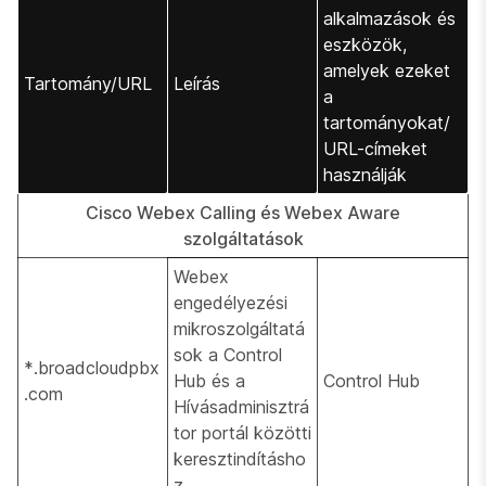
alkalmazások és
eszközök,
amelyek ezeket
Tartomány/URL
Leírás
a
tartományokat/
URL-címeket
használják
Cisco Webex Calling és Webex Aware
szolgáltatások
Webex
engedélyezési
mikroszolgáltatá
sok a Control
*.broadcloudpbx
Hub és a
Control Hub
.com
Hívásadminisztrá
tor portál közötti
keresztindításho
z.