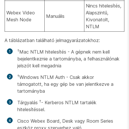
Nincs hitelesítés,
Webex Video
Alapszintű,
Manuális
Mesh Node
Kivonatolt,
NTLM
A táblázatban található jelmagyarázatokhoz:
†
Mac NTLM hitelesítés - A gépnek nem kell
bejelentkeznie a tartományba, a felhasználónak
jelszót kell megadnia
†
Windows NTLM Auth - Csak akkor
támogatott, ha egy gép be van jelentkezve a
tartományba
†
Tárgyalás
- Kerberos NTLM tartalék
hitelesítéssel.
Cisco Webex Board, Desk vagy Room Series
eszköz proxy szerverhez való