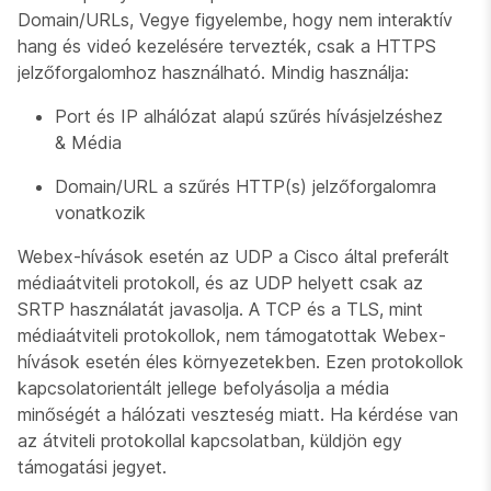
Domain/URLs, Vegye figyelembe, hogy nem interaktív
hang és videó kezelésére tervezték, csak a HTTPS
jelzőforgalomhoz használható. Mindig használja:
Port és IP alhálózat alapú szűrés hívásjelzéshez
& Média
Domain/URL a szűrés HTTP(s) jelzőforgalomra
vonatkozik
Webex-hívások esetén az UDP a Cisco által preferált
médiaátviteli protokoll, és az UDP helyett csak az
SRTP használatát javasolja. A TCP és a TLS, mint
médiaátviteli protokollok, nem támogatottak Webex-
hívások esetén éles környezetekben. Ezen protokollok
kapcsolatorientált jellege befolyásolja a média
minőségét a hálózati veszteség miatt. Ha kérdése van
az átviteli protokollal kapcsolatban, küldjön egy
támogatási jegyet.