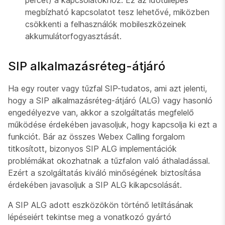
percet) a kapcsolatokhoz. Ez az időtúllépés
megbízható kapcsolatot tesz lehetővé, miközben
csökkenti a felhasználók mobileszközeinek
akkumulátorfogyasztását.
SIP alkalmazásréteg-átjáró
Ha egy router vagy tűzfal SIP-tudatos, ami azt jelenti,
hogy a SIP alkalmazásréteg-átjáró (ALG) vagy hasonló
engedélyezve van, akkor a szolgáltatás megfelelő
működése érdekében javasoljuk, hogy kapcsolja ki ezt a
funkciót. Bár az összes Webex Calling forgalom
titkosított, bizonyos SIP ALG implementációk
problémákat okozhatnak a tűzfalon való áthaladással.
Ezért a szolgáltatás kiváló minőségének biztosítása
érdekében javasoljuk a SIP ALG kikapcsolását.
A SIP ALG adott eszközökön történő letiltásának
lépéseiért tekintse meg a vonatkozó gyártó