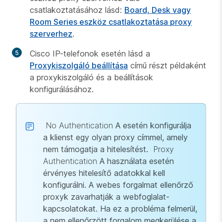
csatlakoztatásához lásd:
Board, Desk vagy
Room Series eszköz csatlakoztatása proxy
szerverhez
.
Cisco IP-telefonok esetén lásd a
Proxykiszolgáló beállítása
című részt példaként
a proxykiszolgáló és a beállítások
konfigurálásához.
No Authentication
A esetén konfigurálja
a klienst egy olyan proxy címmel, amely
nem támogatja a hitelesítést.
Proxy
Authentication
A használata esetén
érvényes hitelesítő adatokkal kell
konfigurálni. A webes forgalmat ellenőrző
proxyk zavarhatják a webfoglalat-
kapcsolatokat. Ha ez a probléma felmerül,
a nem ellenőrzött forgalom megkerülése a