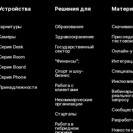
Устройства
Решения для
Матер
гарнитуры
Образование
Скачиван
Камеры
Здравоохранение
Присоеди
тестовом
Серия Desk
Государственный
сектор
Онлайн-у
Серия Room
"Финансы";
Интеграц
Серия Board
Спорт и шоу-
Специаль
бизнес
Серия Phone
Инклюзив
Работа с
Принадлежности
клиентами
Вебинары
реального
Некоммерческие
запросу
организации
Сообщест
Стартапы
Разработ
Работа в
гибридном
Новости 
режиме