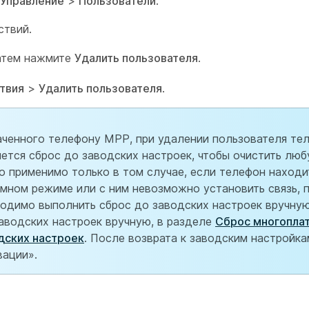
Управление
>
Пользователи
.
ствий.
атем нажмите
Удалить пользователя
.
твия
>
Удалить пользователя
.
аченного телефону MPP, при удалении пользователя те
яется сброс до заводских настроек, чтобы очистить лю
применимо только в том случае, если телефон находит
мном режиме или с ним невозможно установить связь, 
димо выполнить сброс до заводских настроек вручную.
аводских настроек вручную, в разделе
Сброс многопла
дских настроек
. После возврата к заводским настройк
вации».