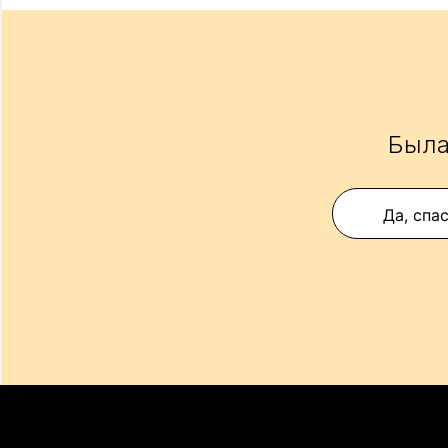
Была
Да, спа