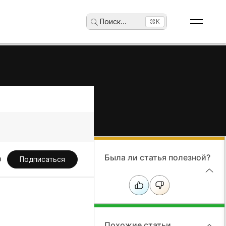
Поиск
...
⌘K
Была ли статья полезной?
Подписаться
Похожие статьи