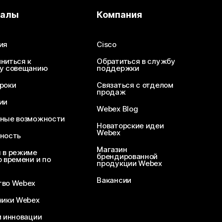
иалы
Компания
ия
Cisco
ниться к
Обратиться в службу
у совещанию
поддержки
роки
Связаться с отделом
продаж
ии
Webex Blog
ные возможности
Новаторские идеи
Webex
ность
Магазин
 в режиме
брендированной
 времени и по
продукции Webex
Вакансии
во Webex
чики Webex
и инновации