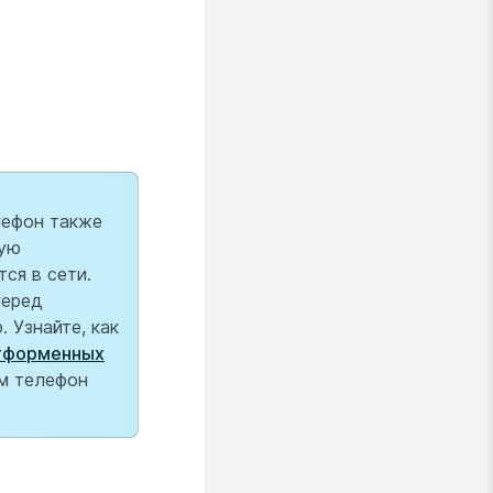
лефон также
бую
ся в сети.
перед
 Узнайте, как
тформенных
ам телефон