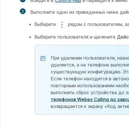
Войдите в
Control Hub
и перейдите к меню
2
Выполните одно из приведенных ниже дей
Выберите
рядом с пользователем, з
Выберите пользователя и щелкните
Дейс
При удалении пользователя, назн
удаляется, а на телефоне выполн
существующую конфигурацию. Это 
Если телефон находится в автоно
повторным использованием необхо
выполнить сброс устройства до з
телефонов Webex Calling до заво
возвращается к экрану «Код акти