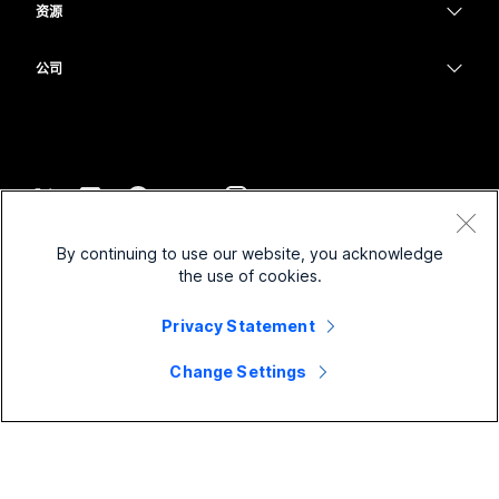
消息传递
资源
Desk 系列
医疗保健
屏幕共享
下载
Slido
Room 系列
公司
政府
加入测试会议
Webinars
Cisco
Board 系列
财务
在线课程
Events
联系技术支持
Phone 系列
体育与娱乐
集成
Contact Center
联系销售
配件
一线员工
辅助功能
CPaaS
条款和条件
Webex Blog
By continuing to use our website, you acknowledge
非营利组织
隐私权声明
包容性
安全性
the use of cookies.
Webex 思想领导力
Cookie
新兴公司
直播和点播网络研讨会
Control Hub
Privacy Statement
Webex 商店
商标
混合式工作
Webex 社区
©
2026
Cisco 和/或其附属公司。保留所有权利。
职业
Change Settings
Webex 开发人员
新闻和创新