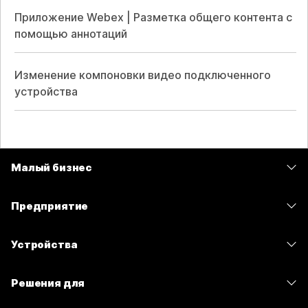
Приложение Webex | Разметка общего контента с
помощью аннотаций
Изменение компоновки видео подключенного
устройства
Малый бизнес
Цены
Предприятие
Приложение Webex
Webex Suite
Устройства
Совещания
Calling
гарнитуры
Calling
Решения для
Совещания
Камеры
Сообщения