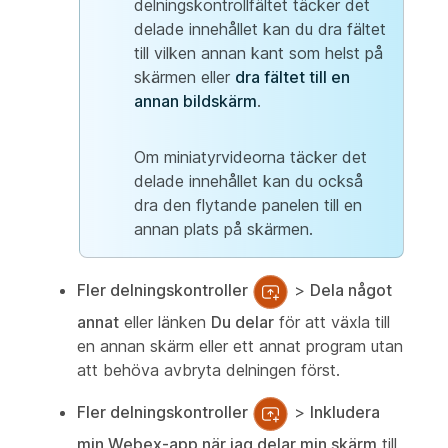
delningskontrollfältet täcker det
delade innehållet kan du dra fältet
till vilken annan kant som helst på
skärmen eller
dra fältet till en
annan bildskärm
.
Om miniatyrvideorna täcker det
delade innehållet kan du också
dra den flytande panelen till en
annan plats på skärmen.
Fler delningskontroller
>
Dela något
annat
eller länken
Du delar
för att växla till
en annan skärm eller ett annat program utan
att behöva avbryta delningen först.
Fler delningskontroller
>
Inkludera
min Webex-app när jag delar min skärm
till