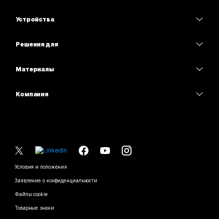
Приложение Webex
Webex Suite
Устройства
Совещания
Calling
гарнитуры
Calling
Решения для
Совещания
Камеры
Образование
Сообщения
Сообщения
Материалы
Серия Desk
Здравоохранение
Совместный доступ к экрану
Скачивания
Slido
Серия Room
Компания
Государственный сектор
Присоединиться к тестовому совещанию
Вебинары
Cisco
Серия Board
"Финансы";
Онлайн-уроки
Events
Обратиться в службу поддержки
Серия Phone
Спорт и шоу-бизнес
Интеграции
Контакт-центр
Связаться с отделом продаж
Принадлежности
Работа с клиентами
Специальные возможности
CPaaS
Условия и положения
Webex Blog
Некоммерческие организации
Заявление о конфиденциальности
Инклюзивность
Безопасность
Новаторские идеи Webex
Файлы cookie
Стартапы
Вебинары в режиме реального времени и по запросу
Control Hub
Магазин брендированной продукции Webex
Товарные знаки
Работа в гибридном режиме