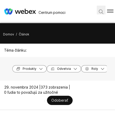
Centrum pomoci
Domov
/
Článok
Téma článku:
Produkty
Odvetvia
Roly
29. novembra 2024 |
373 zobrazenia |
0 ľudia to považujú za užitočné
Odoberať