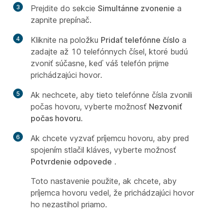
3
Prejdite do sekcie
Simultánne zvonenie
a
zapnite prepínač.
4
Kliknite na položku
Pridať telefónne číslo
a
zadajte až 10 telefónnych čísel, ktoré budú
zvoniť súčasne, keď váš telefón prijme
prichádzajúci hovor.
5
Ak nechcete, aby tieto telefónne čísla zvonili
počas hovoru, vyberte možnosť
Nezvoniť
počas hovoru
.
6
Ak chcete vyzvať príjemcu hovoru, aby pred
spojením stlačil kláves, vyberte možnosť
Potvrdenie odpovede
.
Toto nastavenie použite, ak chcete, aby
príjemca hovoru vedel, že prichádzajúci hovor
ho nezastihol priamo.