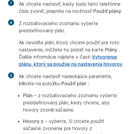
7
Ak chcete nastaviť, kedy budú tieto telefónne
čísla zvoniť, prepnite na možnosť
Použiť plány
.
8
Z rozbaľovacieho zoznamu vyberte
preddefinovaný plán.
Ak nevidíte plán, ktorý chcete použiť pre toto
nastavenie, môžete ho pridať na karte
Plány
.
Ďalšie informácie nájdete v časti
Vytvorenie
plánu, ktorý sa použije na nastavenia hovorov
.
9
Ak chcete nastaviť nasledujúce parametre,
kliknite na položku
Použiť plán
:
Plán
– z rozbaľovacieho zoznamu vyberte
preddefinovaný plán, kedy chcete, aby
hovory zvonili súčasne.
Hovory z
– vyberte, či chcete použiť
súčasné zvonenie pre hovory z