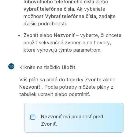
ľubovoľného telefónneho čísla
alebo
vybrať telefónne čísla
. Ak vyberiete
možnosť
Vybrať telefónne čísla
, zadajte
ďalšie podrobnosti.
Zvoniť
alebo
Nezvoniť
– vyberte, či chcete
použiť sekvenčné zvonenie na hovory,
ktoré vyhovujú týmto parametrom.
10
Kliknite na tlačidlo
Uložiť
.
Váš plán sa pridá do tabuľky
Zvoňte
alebo
Nezvoniť
. Podľa potreby môžete plány z
tabuliek upraviť alebo odstrániť.
Nezvoniť
má prednosť pred
Zvoniť
.