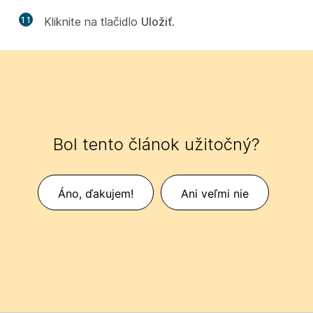
11
Kliknite na tlačidlo
Uložiť
.
Bol tento článok užitočný?
Áno, ďakujem!
Ani veľmi nie