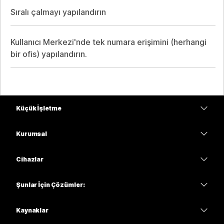
Sıralı çalmayı yapılandırın
Kullanıcı Merkezi'nde tek numara erişimini (herhangi
bir ofis) yapılandırın.
Küçük İşletme
Fiyatlar
Kurumsal
Webex Uygulaması
Webex Suite
Cihazlar
Meetings
Calling
kulaklıklar
Calling
Şunlar İçin Çözümler:
Meetings
Kameralar
Eğitim
Mesajlaşma
Mesajlaşma
Kaynaklar
Masa Serisi
Sağlık
Ekran Paylaşımı