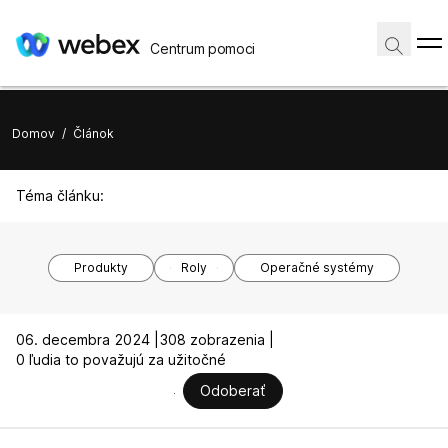
Centrum pomoci
Domov
/
Článok
Téma článku:
Produkty
Roly
Operačné systémy
06. decembra 2024 |
308 zobrazenia |
0 ľudia to považujú za užitočné
Odoberať