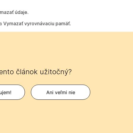
mazať údaje
.
na
Vymazať vyrovnávaciu pamäť
.
tento článok užitočný?
ujem!
Ani veľmi nie