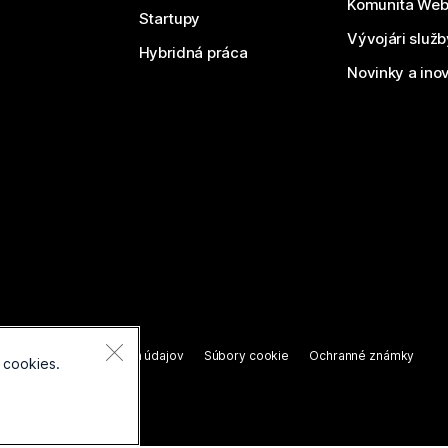
Komunita We
Startupy
Vývojári služ
Hybridná práca
Novinky a ino
áva vyhradené.
nie o ochrane osobných údajov
Súbory cookie
Ochranné známky
 cookies.