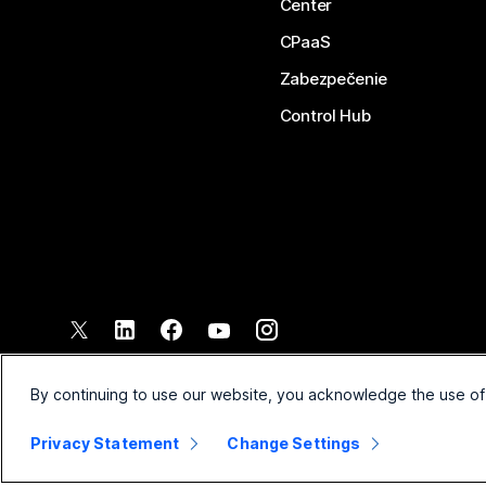
Center
CPaaS
Zabezpečenie
Control Hub
©
2026
Spoločnosť Cisco a jej pridružené spoločnosti. Všetky pr
Zmluvné podmienky
Vyhláse
By continuing to use our website, you acknowledge the use of
Privacy Statement
Change Settings