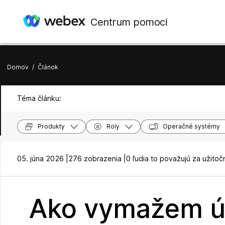
Centrum pomoci
Domov
/
Článok
Téma článku:
Produkty
Roly
Operačné systémy
05. júna 2026 |
276 zobrazenia |
0 ľudia to považujú za užitoč
Ako vymažem úd