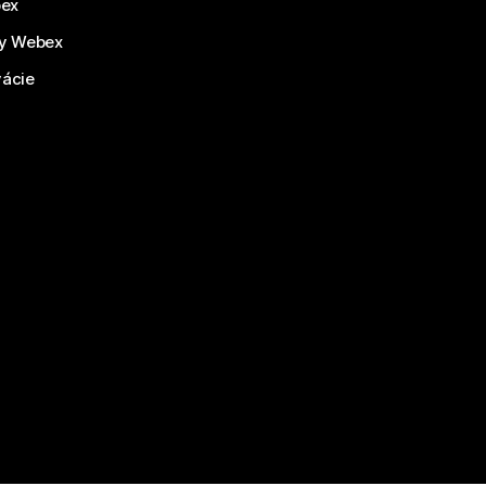
bex
by Webex
vácie