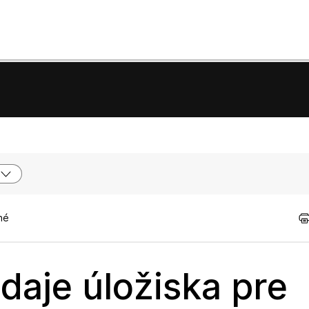
né
aje úložiska pre