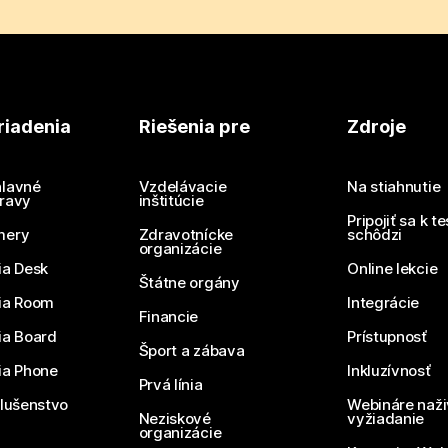
riadenia
Riešenia pre
Zdroje
lavné
Vzdelávacie
Na stiahnutie
ravy
inštitúcie
Pripojiť sa k t
mery
Zdravotnícke
schôdzi
organizácie
ia Desk
Online lekcie
Štátne orgány
ia Room
Integrácie
Financie
ia Board
Prístupnosť
Šport a zábava
ia Phone
Inkluzívnosť
Prvá línia
slušenstvo
Webináre naži
Neziskové
vyžiadanie
organizácie