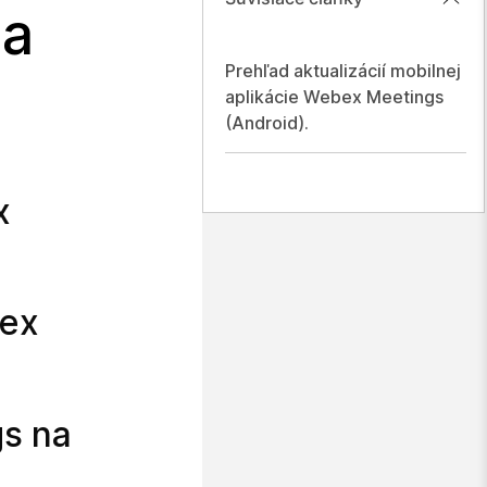
na
Prehľad aktualizácií mobilnej
aplikácie Webex Meetings
(Android).
x
bex
gs na