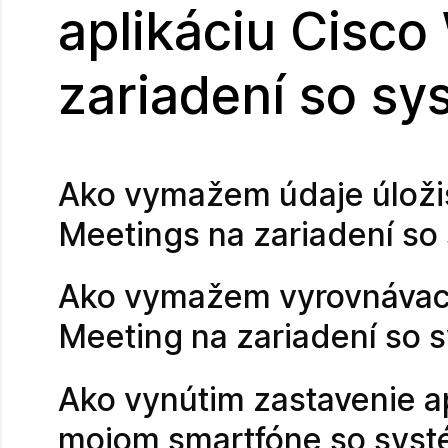
aplikáciu Cisc
zariadení so s
Ako vymažem údaje úloži
Meetings na zariadení s
Ako vymažem vyrovnávaci
Meeting na zariadení so
Ako vynútim zastavenie a
mojom smartfóne so sys