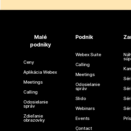
Malé
Podnik
Za
podniky
Webex Suite
Náh
súp
Ceny
Calling
Ka
Aplikácia Webex
Meetings
Sér
Meetings
Odosielanie
správ
Sér
Calling
Slido
Sér
Odosielanie
správ
Webinars
Sér
Zdieľanie
Events
Prí
obrazovky
Contact