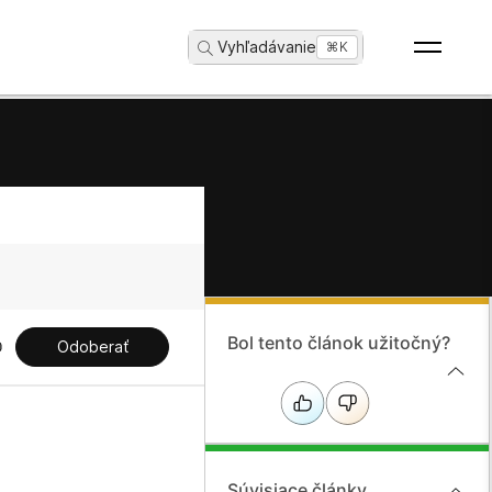
Vyhľadávanie
...
⌘K
Bol tento článok užitočný?
Odoberať
Súvisiace články