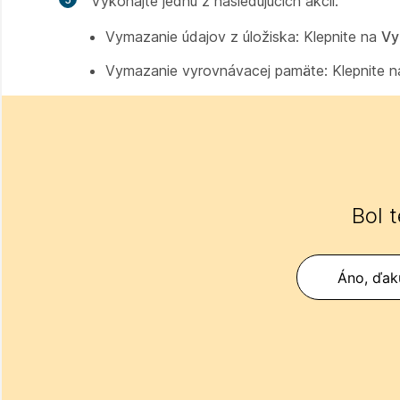
Vykonajte jednu z nasledujúcich akcií:
Vymazanie údajov z úložiska: Klepnite na
Vy
Vymazanie vyrovnávacej pamäte: Klepnite 
Bol 
Áno, ďak