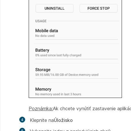
Poznámka:
Ak chcete vynútiť zastavenie aplik
Klepnite na
Úložisko