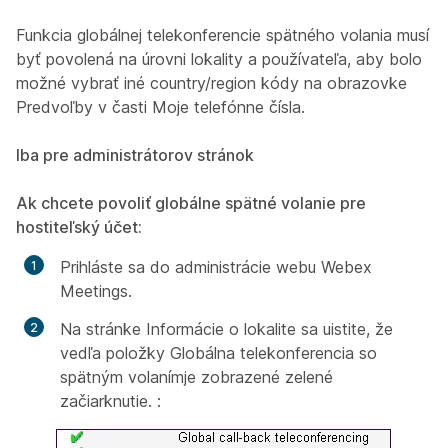
Funkcia globálnej telekonferencie spätného volania musí
byť povolená na úrovni lokality a používateľa, aby bolo
možné vybrať iné country/region kódy na obrazovke
Predvoľby
v časti
Moje telefónne čísla
.
Iba pre administrátorov stránok
Ak chcete povoliť globálne spätné volanie pre
hostiteľský účet:
Prihláste sa do administrácie webu Webex
Meetings.
Na stránke
Informácie o lokalite
sa uistite, že
vedľa položky
Globálna telekonferencia so
spätným volaním
je zobrazené zelené
začiarknutie. :