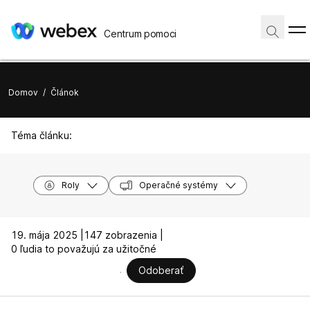
Centrum pomoci
Domov
/
Článok
Téma článku:
Roly
Operačné systémy
19. mája 2025 |
147 zobrazenia |
0 ľudia to považujú za užitočné
Odoberať