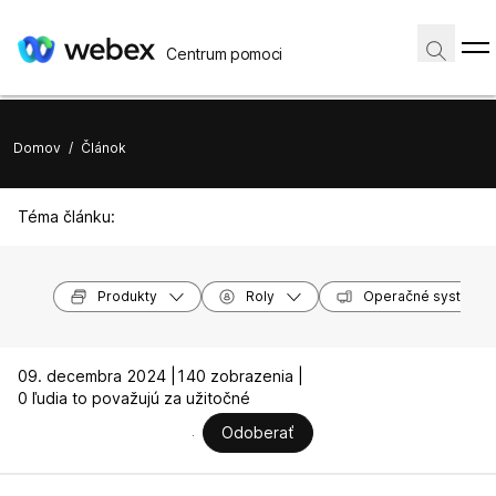
Centrum pomoci
Domov
/
Článok
Téma článku:
Produkty
Roly
Operačné systémy
09. decembra 2024 |
140 zobrazenia |
0 ľudia to považujú za užitočné
Odoberať