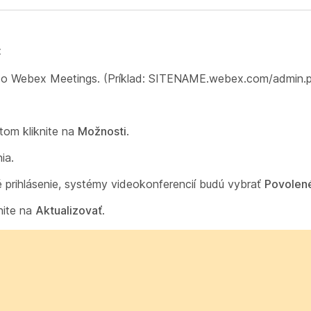
:
Cisco Webex Meetings. (Príklad: SITENAME.webex.com/admin.
tom kliknite na
Možnosti
.
ia
.
é prihlásenie, systémy videokonferencií budú
vybrať
Povolen
nite na
Aktualizovať
.