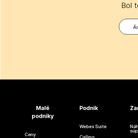
Bol 
Á
Malé
Podnik
Za
podniky
Webex Suite
Náh
súp
Ceny
Calling