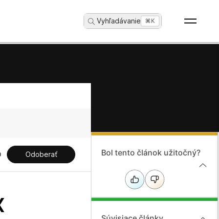
Vyhľadávanie
...
⌘K
Bol tento článok užitočný?
Odoberať
x
Súvisiace články