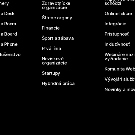
mery
Zdravotnícke
schôdzi
organizácie
ia Desk
Online lekcie
Štátne orgány
ia Room
Integrácie
Financie
ia Board
Prístupnosť
Šport a zábava
ia Phone
Inkluzívnosť
Prvá línia
slušenstvo
Webináre naži
Neziskové
vyžiadanie
organizácie
Komunita We
Startupy
Vývojári služ
Hybridná práca
Novinky a ino