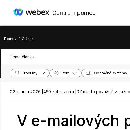
Centrum pomoci
Domov
/
Článok
Téma článku:
Produkty
Roly
Operačné systémy
02. marca 2026 |
460 zobrazenia |
0 ľudia to považujú za užit
V e-mailových