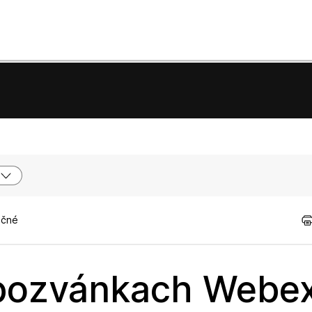
očné
 pozvánkach Webe