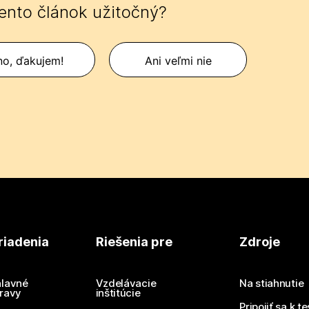
tento článok užitočný?
no, ďakujem!
Ani veľmi nie
riadenia
Riešenia pre
Zdroje
lavné
Vzdelávacie
Na stiahnutie
ravy
inštitúcie
Pripojiť sa k t