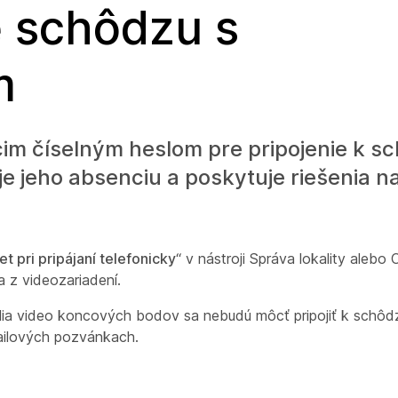
e schôdzu s
m
cim číselným heslom pre pripojenie k 
e jeho absenciu a poskytuje riešenia n
 pri pripájaní telefonicky
“ v nástroji Správa lokality alebo
 z videozariadení.
lia video koncových bodov sa nebudú môcť pripojiť k schôdz
ailových pozvánkach.