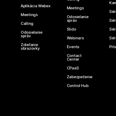
Ka
Aplikácia Webex
Meetings
Sér
Meetings
Odosielanie
správ
Sér
Calling
Slido
Sér
Odosielanie
správ
Webinars
Sér
Zdieľanie
Events
Prí
obrazovky
Contact
Center
CPaaS
Zabezpečenie
Control Hub