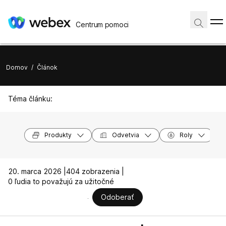
Centrum pomoci
Domov
/
Článok
Téma článku:
Produkty
Odvetvia
Roly
20. marca 2026 |
404 zobrazenia |
0 ľudia to považujú za užitočné
Odoberať