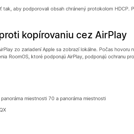
 tak, aby podporovali obsah chránený protokolom HDCP. Pre
roti kopírovaniu cez AirPlay
rPlay zo zariadení Apple sa zobrazí lokálne. Počas hovoru n
enia RoomOS, ktoré podporujú AirPlay, podporujú ochranu pro
 panoráma miestnosti 70 a panoráma miestnosti
EQX