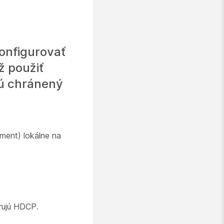
onfigurovať
ž použiť
jú chránený
ment) lokálne na
rujú HDCP.