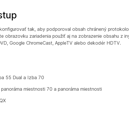
stup
konfigurovať tak, aby podporoval obsah chránený protoko
e obrazovku zariadenia použiť aj na zobrazenie obsahu z iný
 DVD, Google ChromeCast, AppleTV alebo dekodér HDTV.
ba 55 Dual a Izba 70
 panoráma miestnosti 70 a panoráma miestnosti
EQX