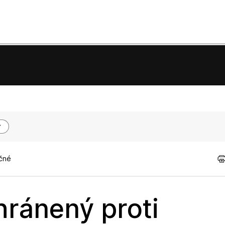
očné
hránený proti