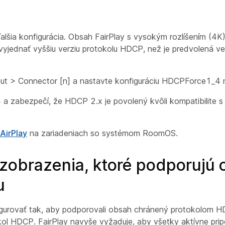
alšia konfigurácia. Obsah FairPlay s vysokým rozlíšením (4
vyjednať vyššiu verziu protokolu HDCP, než je predvolená v
ut > Connector [n]
a nastavte konfiguráciu
HDCPForce1_4
a zabezpečí, že HDCP 2.x je povolený kvôli kompatibilite
 AirPlay
na zariadeniach so systémom RoomOS.
zobrazenia, ktoré podporujú
u
igurovať tak, aby podporovali obsah chránený protokolom HD
ol HDCP. FairPlay navyše vyžaduje, aby všetky aktívne pripo