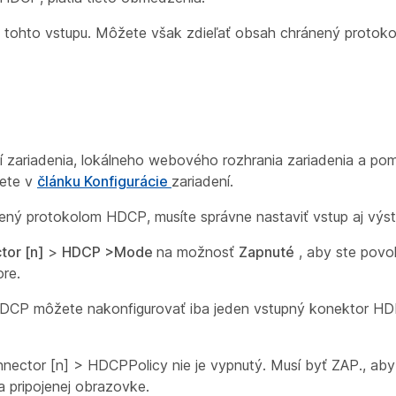
 tohto vstupu. Môžete však zdieľať obsah chránený protok
 zariadenia, lokálneho webového rozhrania zariadenia a pom
dete v
článku Konfigurácie
zariadení.
ený protokolom HDCP, musíte správne nastaviť vstup aj výst
tor [n]
>
HDCP
>Mode
na možnosť
Zapnuté
, aby ste povol
re.
P môžete nakonfigurovať iba jeden vstupný konektor HDMI
nnector [n] > HDCPPolicy
nie je vypnutý. Musí byť ZAP., ab
 pripojenej obrazovke.