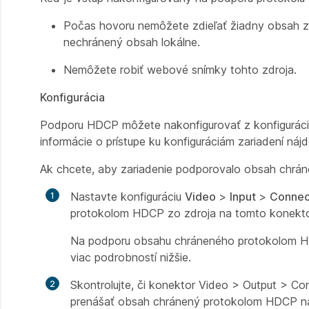
Počas hovoru nemôžete zdieľať žiadny obsah z
nechránený obsah lokálne.
Nemôžete robiť webové snímky tohto zdroja.
Konfigurácia
Podporu HDCP môžete nakonfigurovať z konfigurácií
informácie o prístupe ku konfiguráciám zariadení náj
Ak chcete, aby zariadenie podporovalo obsah chrán
Nastavte konfiguráciu
Video
>
Input
>
Connec
protokolom HDCP zo zdroja na tomto konekto
Na podporu obsahu chráneného protokolom HDC
viac podrobností nižšie.
Skontrolujte, či
konektor Video > Output > Co
prenášať obsah chránený protokolom HDCP na