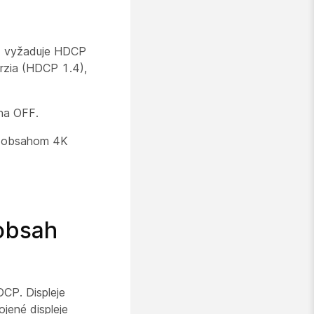
K) vyžaduje HDCP
erzia (HDCP 1.4),
na OFF.
 s obsahom 4K
 obsah
CP. Displeje
jené displeje