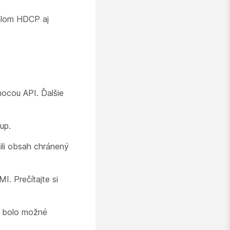
olom HDCP aj
ocou API. Ďalšie
up.
ili obsah chránený
. Prečítajte si
y bolo možné