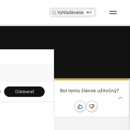
Vyhľadávanie
...
⌘K
Bol tento článok užitočný?
Odoberať