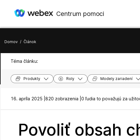
Centrum pomoci
Domov
/
Článok
Téma článku:
Produkty
Roly
Modely zariadení
16. apríla 2025 |
820 zobrazenia |
0 ľudia to považujú za užit
Povoliť obsah c