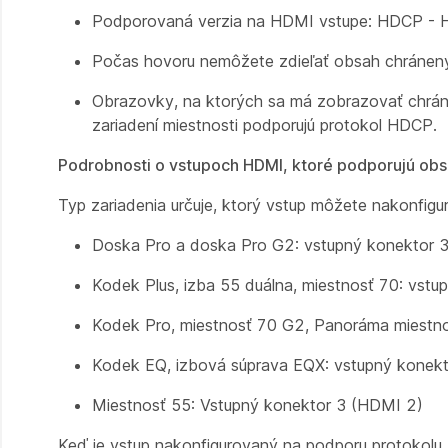
Podporovaná verzia na HDMI vstupe: HDCP - Hig
Počas hovoru nemôžete zdieľať obsah chráne
Obrazovky, na ktorých sa má zobrazovať chrá
zariadení miestnosti podporujú protokol HDCP.
Podrobnosti o vstupoch HDMI, ktoré podporujú ob
Typ zariadenia určuje, ktorý vstup môžete nakonfi
Doska Pro a doska Pro G2: vstupný konektor 
Kodek Plus, izba 55 duálna, miestnosť 70: vst
Kodek Pro, miestnosť 70 G2, Panoráma miestno
Kodek EQ, izbová súprava EQX: vstupný konek
Miestnosť 55: Vstupný konektor 3 (HDMI 2)
Keď je vstup nakonfigurovaný na podporu protokolu 