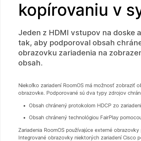
kopírovaniu v 
Jeden z HDMI vstupov na doske al
tak, aby podporoval obsah chráne
obrazovku zariadenia na zobrazen
obsah.
Niekoľko zariadení RoomOS má možnosť zobraziť obs
obrazovke. Podporované sú dva typy zdrojov chráne
Obsah chránený protokolom HDCP zo zariadeni
Obsah chránený technológiou FairPlay pomocou t
Zariadenia RoomOS používajúce externé obrazovky 
Integrované obrazovky niektorých zariadení Cisco 