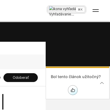
⌘K
Vyhľadávanie
...
Bol tento článok užitočný?
Odoberať
|