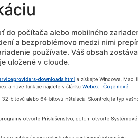
ikáciu
ť do počítača alebo mobilného zariaden
iadení a bezproblémovo medzi nimi prepí
zariadenie používate. Váš obsah zostáva
je uložené v cloude.
rviceproviders-downloads.html
a získajte Windows, Mac, i
ebex a nové funkcie nájdete v článku
Webex | Čo je nové
.
2-bitovú alebo 64-bitovú inštaláciu. Skontrolujte typ vášho
 programy
otvorte
Príslušenstvo
, potom otvorte
Systémové 
e do vyhľadávacej oblasti okna
systémové informácie
.