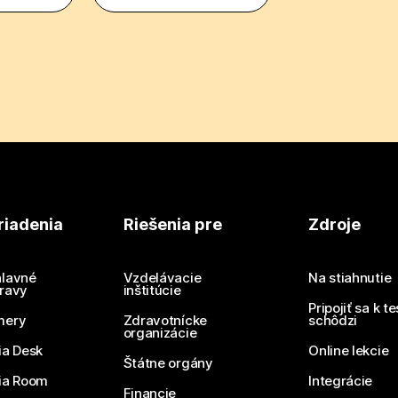
riadenia
Riešenia pre
Zdroje
lavné
Vzdelávacie
Na stiahnutie
ravy
inštitúcie
Pripojiť sa k t
mery
Zdravotnícke
schôdzi
organizácie
ia Desk
Online lekcie
Štátne orgány
ia Room
Integrácie
Financie