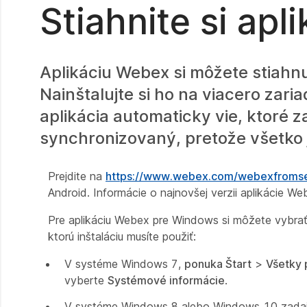
Stiahnite si apl
Aplikáciu Webex si môžete stiahnu
Nainštalujte si ho na viacero zar
aplikácia automaticky vie, ktoré 
synchronizovaný, pretože všetko 
Prejdite na
https://www.webex.com/webexfromse
Android. Informácie o najnovšej verzii aplikácie W
Pre aplikáciu Webex pre Windows si môžete vybrať 3
ktorú inštaláciu musíte použiť:
V systéme Windows 7,
ponuka Štart
>
Všetky
vyberte
Systémové informácie
.
V systéme Windows 8 alebo Windows 10 zadajt