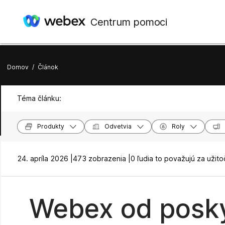
Centrum pomoci
Domov
/
Článok
Téma článku:
Produkty
Odvetvia
Roly
24. apríla 2026 |
473 zobrazenia |
0 ľudia to považujú za užit
Webex od poskyt