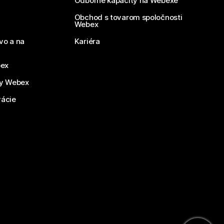
Odborné kapacity na Webexe
Obchod s tovarom spoločnosti
Webex
vo a na
Kariéra
bex
by Webex
vácie