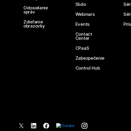
Slido
Sér
Odosielanie
správ
Webinars
Sér
Zdieľanie
Events
Prí
obrazovky
Contact
Center
CPaaS
Zabezpečenie
Control Hub