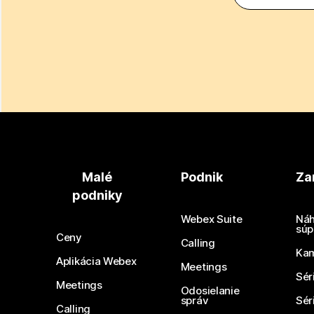
Malé
Podnik
Za
podniky
Webex Suite
Náh
súp
Ceny
Calling
Ka
Aplikácia Webex
Meetings
Sér
Meetings
Odosielanie
správ
Sér
Calling