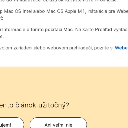
ip Mac OS Intel alebo Mac OS Apple M1, inštalácia pre Webex
ť:
u
Informácie o tomto počítači Mac
. Na karte
Prehľad
vyhľada
e.
svojom zariadení alebo webovom prehliadači, pozrite si
Webex
tento článok užitočný?
ujem!
Ani veľmi nie