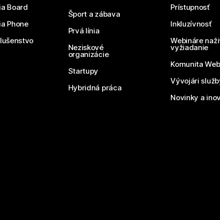
ia Board
Prístupnosť
Šport a zábava
ia Phone
Inkluzívnosť
Prvá línia
slušenstvo
Webináre naži
Neziskové
vyžiadanie
organizácie
Komunita We
Startupy
Vývojári služ
Hybridná práca
Novinky a ino