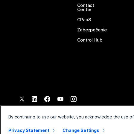
Contact
Center
CPaaS
Zabezpečenie
Control Hub
©
2026
Spoločnosť Cisco a jej pridružené spoločnosti. Všetky pr
Zmluvné podmienky
Vyhláse
By continuing to use our website, you acknowledge the use of
Privacy Statement
Change Settings