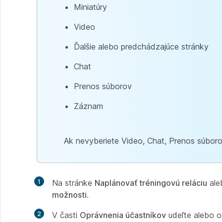
Miniatúry
Video
Ďalšie alebo predchádzajúce stránky
Chat
Prenos súborov
Záznam
Ak nevyberiete Video, Chat, Prenos súboro
1
Na stránke
Naplánovať tréningovú reláciu
al
možnosti
.
2
V časti
Oprávnenia účastníkov
udeľte alebo o