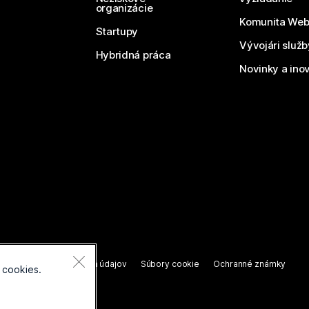
organizácie
Komunita We
Startupy
Vývojári služ
Hybridná práca
Novinky a ino
áva vyhradené.
nie o ochrane osobných údajov
Súbory cookie
Ochranné známky
 cookies.