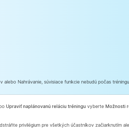
v alebo Nahrávanie, súvisiace funkcie nebudú počas tréning
ebo
Upraviť naplánovanú reláciu tréningu
vyberte
Možnosti r
dstráňte privilégium pre všetkých účastníkov začiarknutím al