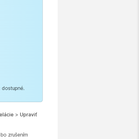
u dostupné.
elácie
>
Upraviť
ebo zrušením