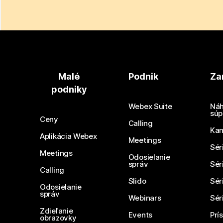
Malé
Podnik
Za
podniky
Webex Suite
Náh
súp
Ceny
Calling
Ka
Aplikácia Webex
Meetings
Sér
Meetings
Odosielanie
správ
Sér
Calling
Slido
Sér
Odosielanie
správ
Webinars
Sér
Zdieľanie
Events
Prí
obrazovky