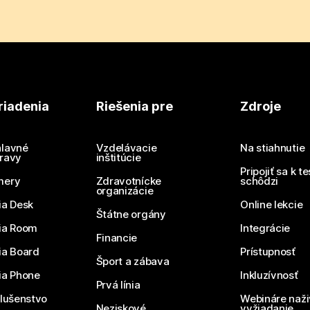
riadenia
Riešenia pre
Zdroje
lavné
Vzdelávacie
Na stiahnutie
ravy
inštitúcie
Pripojiť sa k t
mery
Zdravotnícke
schôdzi
organizácie
ia Desk
Online lekcie
Štátne orgány
ia Room
Integrácie
Financie
ia Board
Prístupnosť
Šport a zábava
ia Phone
Inkluzívnosť
Prvá línia
slušenstvo
Webináre naži
Neziskové
vyžiadanie