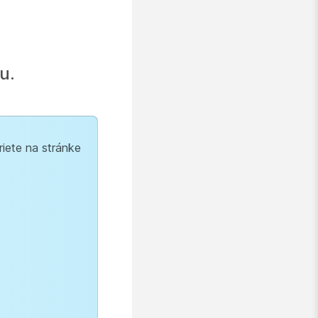
u.
riete na stránke