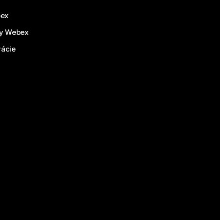
bex
by Webex
vácie