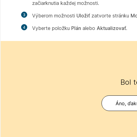
začiarknutia každej možnosti.
3
Výberom možnosti
Uložiť
zatvorte stránku
Mo
4
Vyberte položku
Plán
alebo
Aktualizovať
.
Bol 
Áno, ďak