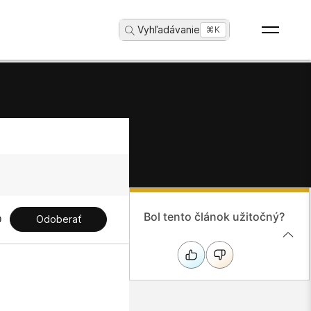
Vyhľadávanie
...
⌘K
Bol tento článok užitočný?
Odoberať