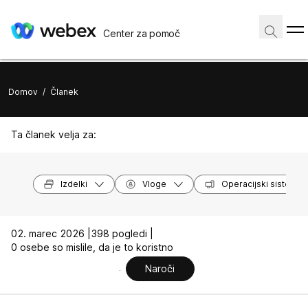
Center za pomoč
Domov
/
Članek
Ta članek velja za:
Izdelki
Vloge
Operacijski sistemi
02. marec 2026 |
398 pogledi |
0 osebe so mislile, da je to koristno
Naroči