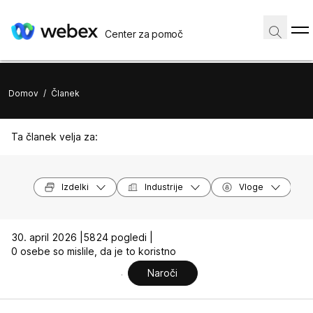
Center za pomoč
Domov
/
Članek
Ta članek velja za:
Izdelki
Industrije
Vloge
30. april 2026 |
5824 pogledi |
0 osebe so mislile, da je to koristno
Naroči