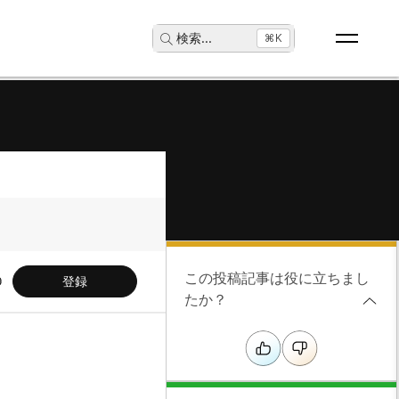
検索
...
⌘K
この投稿記事は役に立ちまし
登録
たか？