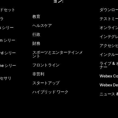
ョン:
ドセット
ダウンロ
教育
ラ
テストミ
ヘルスケア
sk シリー
オンライ
行政
インテグ
om シリー
財務
アクセシ
スポーツとエンターテインメ
rd シリー
インクル
ント
ライブ &
フロントライン
one シリー
ナー
非営利
Webex C
セサリ
スタートアップ
Webex De
ハイブリッド ワーク
ニュース 