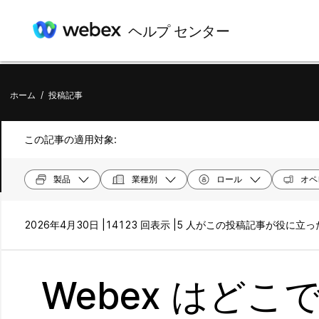
ヘルプ センター
ホーム
/
投稿記事
この記事の適用対象:
製品
業種別
ロール
オペ
2026年4月30日 |
14123 回表示 |
5 人がこの投稿記事が役に立
Webex はど