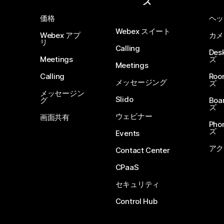
ズ
価格
ヘッ
Webex スイート
Webex アプ
カメ
リ
Calling
De
Meetings
ズ
Meetings
Calling
Ro
メッセージング
ズ
メッセージン
Slido
グ
Boa
ズ
ウェビナー
画面共有
Ph
ズ
Events
アク
Contact Center
CPaaS
セキュリティ
Control Hub