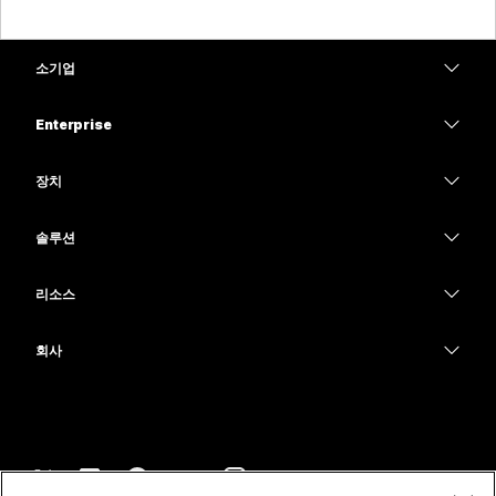
소기업
가격
Enterprise
Webex 앱
Webex Suite
장치
Meetings
Calling
헤드셋
Calling
솔루션
Meetings
카메라
교육
메시징
메시징
리소스
Desk 시리즈
의료 서비스
화면 공유
다운로드
Slido
Room 시리즈
회사
정부
테스트 미팅 참여하기
Webinars
Cisco
Board 시리즈
재무
온라인 학습
이벤트
지원 연락처
전화 시리즈
스포츠 및 엔터테인먼트
통합
Contact Center
영업팀에 문의
보조 프로그램
최전선