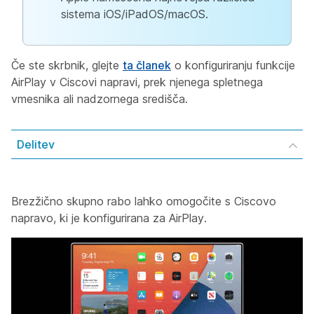
sistema iOS/iPadOS/macOS.
Če ste skrbnik, glejte
ta članek
o konfiguriranju funkcije
AirPlay v Ciscovi napravi, prek njenega spletnega
vmesnika ali nadzornega središča.
Delitev
Brezžično skupno rabo lahko omogočite s Ciscovo
napravo, ki je konfigurirana za AirPlay.