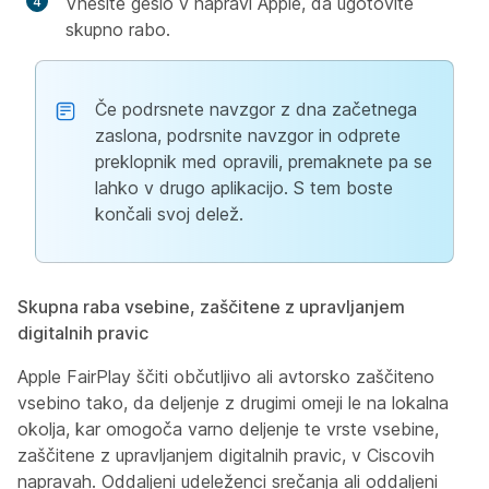
Vnesite geslo v napravi Apple, da ugotovite
skupno rabo.
Če podrsnete navzgor z dna začetnega
zaslona, podrsnite navzgor in odprete
preklopnik med opravili, premaknete pa se
lahko v drugo aplikacijo. S tem boste
končali svoj delež.
Skupna raba vsebine, zaščitene z upravljanjem
digitalnih pravic
Apple FairPlay ščiti občutljivo ali avtorsko zaščiteno
vsebino tako, da deljenje z drugimi omeji le na lokalna
okolja, kar omogoča varno deljenje te vrste vsebine,
zaščitene z upravljanjem digitalnih pravic, v Ciscovih
napravah. Oddaljeni udeleženci srečanja ali oddaljeni