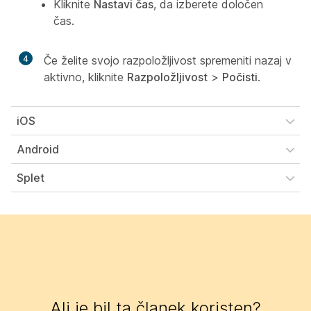
Kliknite
Nastavi čas
, da izberete določen
čas.
4
Če želite svojo razpoložljivost spremeniti nazaj v
aktivno, kliknite
Razpoložljivost
>
Počisti
.
iOS
Android
Splet
Ali je bil ta članek koristen?