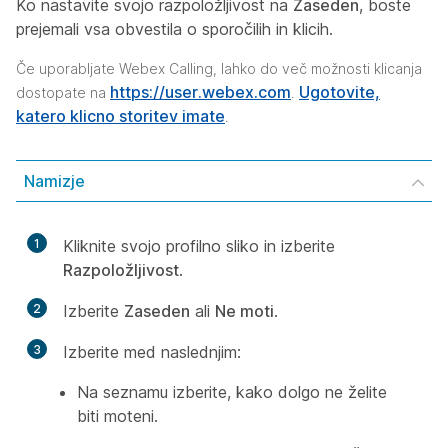
Ko nastavite svojo razpoložljivost na
Zaseden
, boste
prejemali vsa obvestila o sporočilih in klicih.
Če uporabljate Webex Calling, lahko do več možnosti klicanja
https://user.webex.com
Ugotovite,
dostopate na
.
katero klicno storitev imate
.
Namizje
1
Kliknite svojo profilno sliko in izberite
Razpoložljivost
.
2
Izberite
Zaseden
ali
Ne moti
.
3
Izberite med naslednjim:
Na seznamu izberite, kako dolgo ne želite
biti moteni.