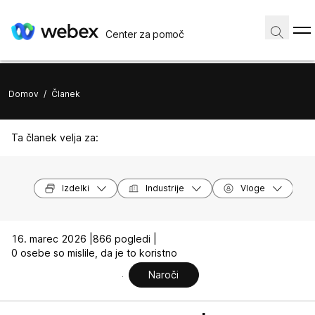
Center za pomoč
Domov
/
Članek
Ta članek velja za:
Izdelki
Industrije
Vloge
16. marec 2026 |
866 pogledi |
0 osebe so mislile, da je to koristno
Naroči