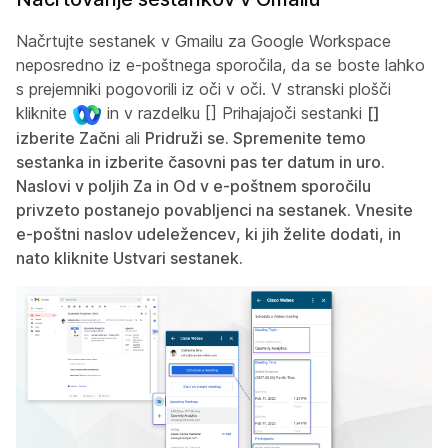
Načrtujte sestanek v Gmailu za Google Workspace
neposredno iz e-poštnega sporočila, da se boste lahko
s prejemniki pogovorili iz oči v oči. V stranski plošči
kliknite
in v razdelku [] Prihajajoči sestanki
[]
izberite Začni
ali
Pridruži se
. Spremenite temo
sestanka in izberite časovni pas ter datum in uro.
Naslovi v poljih
Za
in
Od
v e-poštnem sporočilu
privzeto postanejo povabljenci na sestanek. Vnesite
e-poštni naslov udeležencev, ki jih želite dodati, in
nato kliknite
Ustvari sestanek
.