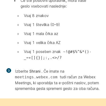
Če ste poslovni uporabnik, mora vaše
geslo vsebovati naslednje:
Vsaj 8 znakov
Vsaj 1 številka (0–9)
Vsaj 1 mala črka az
Vsaj 1 velika črka AZ
Vsaj 1 poseben znak
~!@#$%^&*()-
_=+[]{}|;:,.<>/?
3
Izberite
Shrani
. Če imate na
tudi račun za Webex
meetings.webex.com
Meetings, ki uporablja ta e-poštni naslov, potem
sprememba gesla spremeni geslo za oba računa.