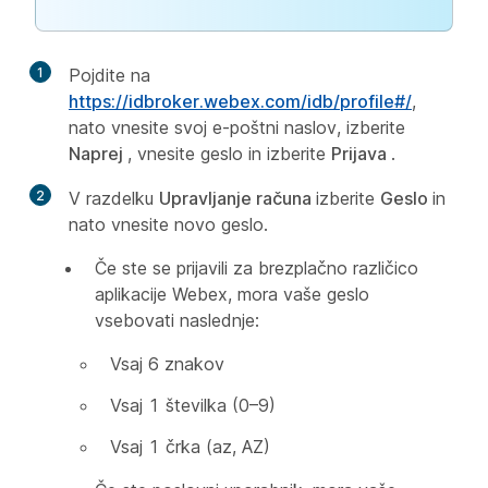
1
Pojdite na
https://idbroker.webex.com/idb/profile#/
,
nato vnesite svoj e-poštni naslov, izberite
Naprej
, vnesite geslo in izberite
Prijava
.
2
V razdelku
Upravljanje računa
izberite
Geslo
in
nato vnesite novo geslo.
Če ste se prijavili za brezplačno različico
aplikacije Webex, mora vaše geslo
vsebovati naslednje:
Vsaj 6 znakov
Vsaj 1 številka (0–9)
Vsaj 1 črka (az, AZ)