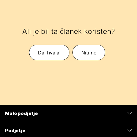
Ali je bil ta članek koristen?
Da, hvala!
Niti ne
Malo podjetje
Cene
Podjetje
Aplikacija Webex