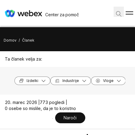
Center za pomoč
Domov
/
Članek
Ta članek velja za:
Izdelki
Industrije
Vloge
20. marec 2026 |
773 pogledi |
0 osebe so mislile, da je to koristno
Naroči