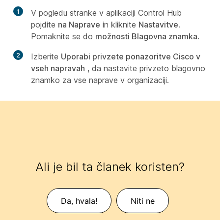
1
V pogledu stranke v aplikaciji Control Hub
pojdite
na Naprave
in kliknite
Nastavitve
.
Pomaknite se do
možnosti Blagovna znamka
.
2
Izberite
Uporabi privzete ponazoritve Cisco v
vseh napravah
, da nastavite privzeto blagovno
znamko za vse naprave v organizaciji.
Ali je bil ta članek koristen?
Da, hvala!
Niti ne