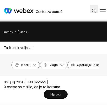
Center za pomoč
Domov
/
Članek
Ta članek velja za:
Izdelki
Vloge
Operacijski sistemi
09. julij 2026 |
990 pogledi |
0 osebe so mislile, da je to koristno
Naroči