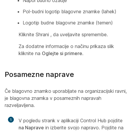
Napol budno ozadje
Pol-budni logotip blagovne znamke (lahek)
Logotip budne blagovne znamke (temen)
Kliknite Shrani
, da uveljavite spremembe.
Za dodatne informacije o načinu prikaza slik
kliknite na
Oglejte si primere
.
Posamezne naprave
Če blagovno znamko uporabljate na organizacijski ravni,
je blagovna znamka v posameznih napravah
razveljavljena.
1
V pogledu strank v aplikaciji Control Hub pojdite
na Naprave
in izberite svojo napravo. Pojdite na