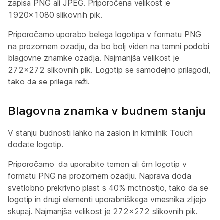
zapisa PNG ali JPEG. Priporočena velikost je
1920x1080 slikovnih pik.
Priporočamo uporabo belega logotipa v formatu PNG
na prozornem ozadju, da bo bolj viden na temni podobi
blagovne znamke ozadja. Najmanjša velikost je
272x272 slikovnih pik. Logotip se samodejno prilagodi,
tako da se prilega reži.
Blagovna znamka v budnem stanju
V stanju budnosti lahko na zaslon in krmilnik Touch
dodate logotip.
Priporočamo, da uporabite temen ali črn logotip v
formatu PNG na prozornem ozadju. Naprava doda
svetlobno prekrivno plast s 40% motnostjo, tako da se
logotip in drugi elementi uporabniškega vmesnika zlijejo
skupaj. Najmanjša velikost je 272x272 slikovnih pik.