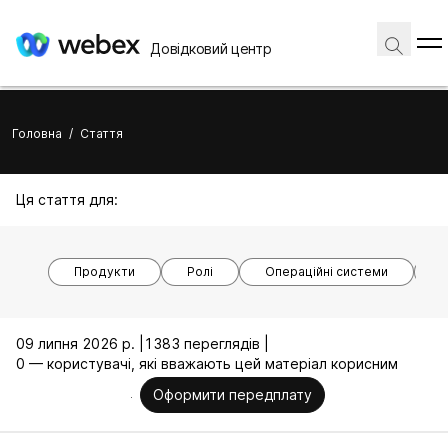
Довідковий центр
Головна
/
Стаття
Ця стаття для:
Продукти
Ролі
Операційні системи
М
09 липня 2026 р. |
1383 переглядів |
0 — користувачі, які вважають цей матеріал корисним
Оформити передплату