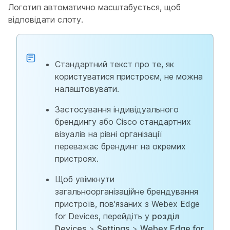
Логотип автоматично масштабується, щоб
відповідати слоту.
Стандартний текст про те, як
користуватися пристроєм, не можна
налаштовувати.
Застосування індивідуального
брендингу або Cisco стандартних
візуалів на рівні організації
переважає брендинг на окремих
пристроях.
Щоб увімкнути
загальноорганізаційне брендування
пристроїв, пов'язаних з Webex Edge
for Devices, перейдіть у
розділ
Devices
>
Settings
>
Webex Edge for