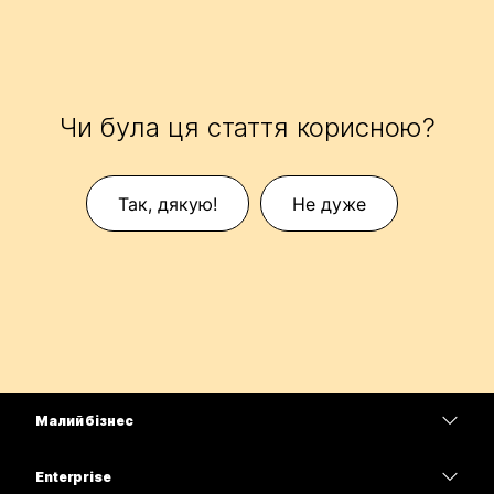
Чи була ця стаття корисною?
Так, дякую!
Не дуже
Малий бізнес
Тарифи
Enterprise