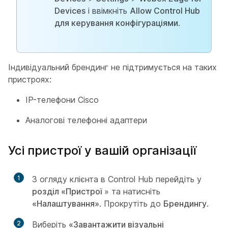
Devices
і ввімкніть
Allow Control Hub
для керування конфігураціями
.
Індивідуальний брендинг не підтримується на таких
пристроях:
IP-телефони Cisco
Аналогові телефонні адаптери
Усі пристрої у вашій організації
1
З огляду клієнта в Control Hub перейдіть у
розділ «Пристрої
» та натисніть
«Налаштування»
. Прокрутіть до
Брендингу
.
2
Виберіть
«Завантажити візуальні