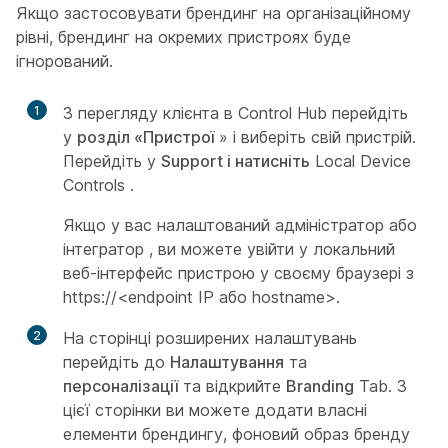
Якщо застосовувати брендинг на організаційному
рівні, брендинг на окремих пристроях буде
ігнорований.
1
З перегляду клієнта в Control Hub перейдіть
у
розділ «Пристрої
» і виберіть свій пристрій.
Перейдіть у
Support і натисніть
Local Device
Controls
.
Якщо у вас
налаштований адміністратор
або
інтегратор
, ви можете увійти у локальний
веб-інтерфейс пристрою у своєму браузері з
https://<endpoint IP або hostname>.
2
На сторінці розширених налаштувань
перейдіть до
Налаштування
та
персоналізації
та відкрийте
Branding
Tab. З
цієї сторінки ви можете додати власні
елементи брендингу, фоновий образ бренду