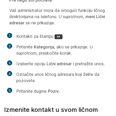
Pre nego što počnete
Vaš administrator mora da omogući funkciju ličnog
direktorijuma na telefonu. U suprotnom,
meni Lični
adresar
se ne prikazuje.
1
Kontakti za štampu
.
2
Pritisnite
Kategorija
, ako se prikazuje. U
suprotnom, preskočite korak.
3
Izaberite opciju
Lični adresar
i pretražite unos.
4
Označite unos ličnog adresara koji želite da
pozovete.
5
Pritisnite dugme
Poziv
.
Izmenite kontakt u svom ličnom