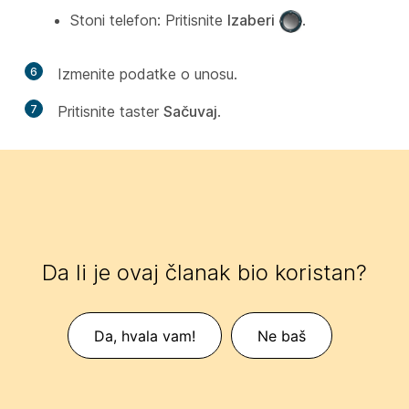
Stoni telefon: Pritisnite
Izaberi
.
6
Izmenite podatke o unosu.
7
Pritisnite taster
Sačuvaj
.
Da li je ovaj članak bio koristan?
Da, hvala vam!
Ne baš