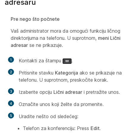
adresaru
Pre nego što počnete
Vaš administrator mora da omogući funkciju ličnog
direktorijuma na telefonu. U suprotnom,
meni Lični
adresar
se ne prikazuje.
1
Kontakti za štampu
.
2
Pritisnite stavku
Kategorija
ako se prikazuje na
telefonu. U suprotnom, preskočite korak.
3
Izaberite opciju
Lični adresar
i pretražite unos.
4
Označite unos koji želite da promenite.
5
Uradite nešto od sledećeg:
Telefon za konferenciju: Press
Edit
.