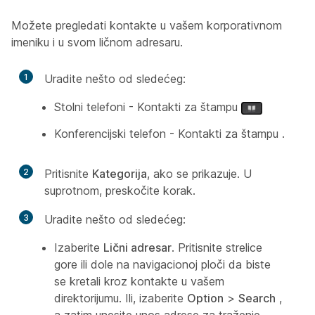
Možete pregledati kontakte u vašem korporativnom
imeniku i u svom ličnom adresaru.
1
Uradite nešto od sledećeg:
Stolni telefoni - Kontakti za štampu
Konferencijski telefon - Kontakti za štampu
.
2
Pritisnite
Kategorija
, ako se prikazuje. U
suprotnom, preskočite korak.
3
Uradite nešto od sledećeg:
Izaberite
Lični adresar
. Pritisnite strelice
gore ili dole na navigacionoj ploči da biste
se kretali kroz kontakte u vašem
direktorijumu. Ili, izaberite
Option
>
Search
,