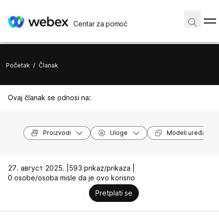
Centar za pomoć
Početak
/
Članak
Ovaj članak se odnosi na:
Proizvodi
Uloge
Modeli uređaja
27. август 2025. |
593 prikaz/prikaza |
0 osobe/osoba misle da je ovo korisno
Pretplati se