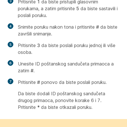
3
Pritisnite
1
da biste pristupili glasovnim
porukama, a zatim pritisnite
5
da biste sastavili i
poslali poruku.
4
Snimite poruku nakon tona i pritisnite
#
da biste
završili snimanje.
5
Pritisnite
3
da biste poslali poruku jednoj ili više
osoba.
6
Unesite ID poštanskog sandučeta primaoca a
zatim
#
.
7
Pritisnite
#
ponovo da biste poslali poruku.
Da biste dodali ID poštanskog sandučeta
drugog primaoca, ponovite korake 6 i 7.
Pritisnite
*
da biste otkazali poruku.