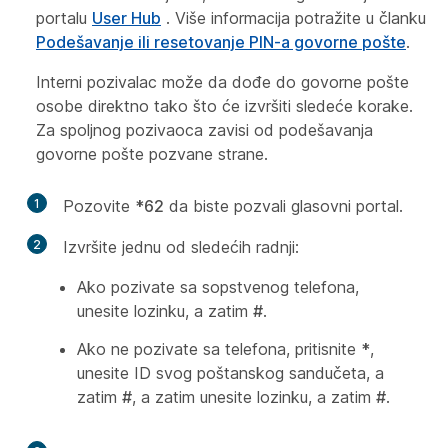
portalu
User Hub
. Više informacija potražite u članku
Podešavanje ili resetovanje PIN-a govorne pošte
.
Interni pozivalac može da dođe do govorne pošte
osobe direktno tako što će izvršiti sledeće korake.
Za spoljnog pozivaoca zavisi od podešavanja
govorne pošte pozvane strane.
1
Pozovite
*62
da biste pozvali glasovni portal.
2
Izvršite jednu od sledećih radnji:
Ako pozivate sa sopstvenog telefona,
unesite lozinku, a zatim
#
.
Ako ne pozivate sa telefona, pritisnite
*
,
unesite ID svog poštanskog sandučeta, a
zatim
#
, a zatim unesite lozinku, a zatim
#
.