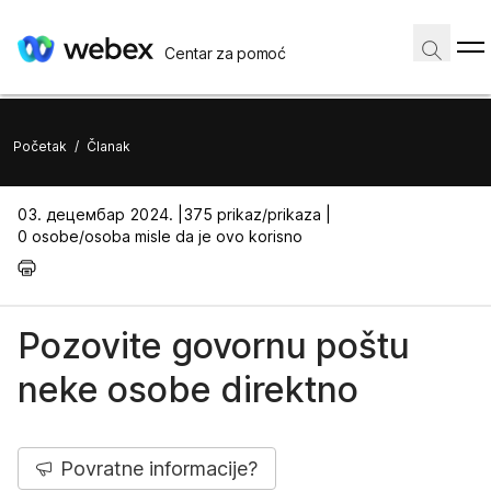
Centar za pomoć
Početak
/
Članak
03. децембар 2024. |
375 prikaz/prikaza |
0 osobe/osoba misle da je ovo korisno
Pozovite govornu poštu
neke osobe direktno
Povratne informacije?