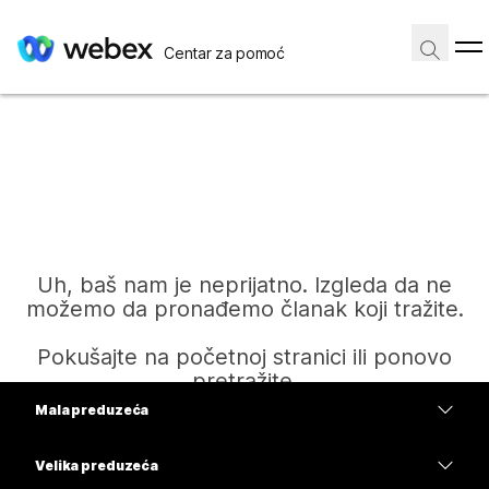
Centar za pomoć
Uh, baš nam je neprijatno. Izgleda da ne
možemo da pronađemo članak koji tražite.
Pokušajte na početnoj stranici ili ponovo
pretražite.
Mala preduzeća
Cene
Velika preduzeća
Početak