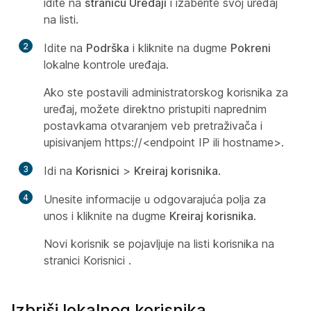
idite na
stranicu Uređaji
i izaberite svoj uređaj
na listi.
2
Idite na
Podrška
i kliknite na dugme
Pokreni
lokalne kontrole uređaja.
Ako ste postavili administratorskog
korisnika za
uređaj, možete direktno pristupiti naprednim
postavkama
otvaranjem veb pretraživača i
upisivanjem https://<endpoint IP ili hostname>.
3
Idi na
Korisnici
>
Kreiraj korisnika
.
4
Unesite informacije u odgovarajuća polja za
unos i kliknite na dugme
Kreiraj korisnika
.
Novi korisnik se pojavljuje na listi korisnika na
stranici Korisnici
.
Izbriši lokalnog korisnika