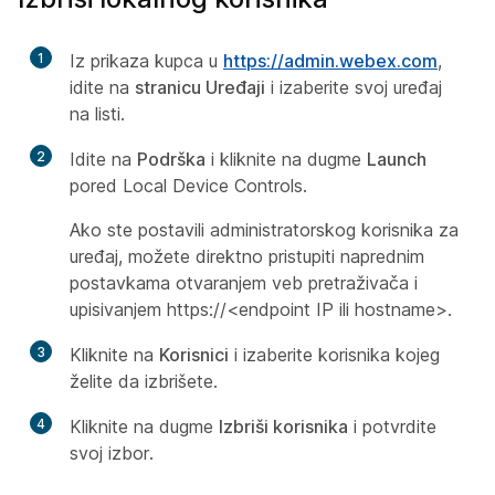
1
Iz prikaza kupca u
https:/​/​admin.webex.com
,
idite na
stranicu Uređaji
i izaberite svoj uređaj
na listi.
2
Idite na
Podrška
i kliknite na dugme
Launch
pored Local Device Controls.
Ako ste postavili administratorskog
korisnika za
uređaj, možete direktno pristupiti naprednim
postavkama
otvaranjem veb pretraživača i
upisivanjem https://<endpoint IP ili hostname>.
3
Kliknite na
Korisnici
i izaberite korisnika kojeg
želite da izbrišete.
4
Kliknite na dugme
Izbriši korisnika
i potvrdite
svoj izbor.