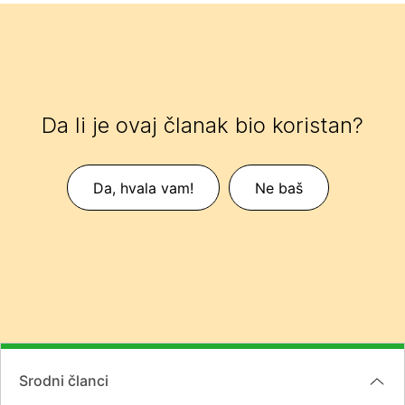
Da li je ovaj članak bio koristan?
Da, hvala vam!
Ne baš
Srodni članci