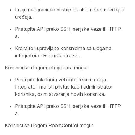
Imaju neograničen pristup lokalnom veb interfejsu
uređaja.
Pristupite API preko SSH, serijske veze ili HTTP-
a.
Kreirajte i upravljajte korisnicima sa
ulogama
integratora
i
RoomControl-a
.
Korisnici sa ulogom integratora
mogu:
Pristupite lokalnom veb interfejsu uređaja.
Integrator
ima isti pristup kao
i administrator
korisnika, osim stvaranja novih korisnika.
Pristupite API preko SSH, serijske veze ili HTTP-
a.
Korisnici sa ulogom
RoomControl
mogu: