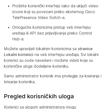
Proširite korisnički interfejs tako da uključi video
izvore koji su povezani preko eksternog Cisco
TelePresence Video Svitch-a.
Omogućite korisnicima pristup veb interfejsu
uređaja ili API bez prijavljivanja preko Control
Hub-a.
Možete upravljati lokalnim korisnicima sa
stranice
Lokalni korisnici
na veb interfejsu uređaja. Svi lokalni
korisnici su ovde navedeni i možete videti koje su
korisničke uloge dodeljene korisniku.
Samo
administrator korisnik ima privilegije za kreiranje i
brisanje korisnika.
Pregled korisničkih uloga
Korisnici sa ulogom administratora
mogu: