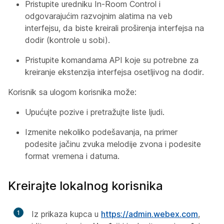
Pristupite uredniku In-Room Control i
odgovarajućim razvojnim alatima na veb
interfejsu, da biste kreirali proširenja interfejsa na
dodir (kontrole u sobi).
Pristupite komandama API koje su potrebne za
kreiranje ekstenzija interfejsa osetljivog na dodir.
Korisnik sa ulogom
korisnika
može:
Upućujte pozive i pretražujte liste ljudi.
Izmenite nekoliko podešavanja, na primer
podesite jačinu zvuka melodije zvona i podesite
format vremena i datuma.
Kreirajte lokalnog korisnika
1
Iz prikaza kupca u
https:/​/​admin.webex.com
,