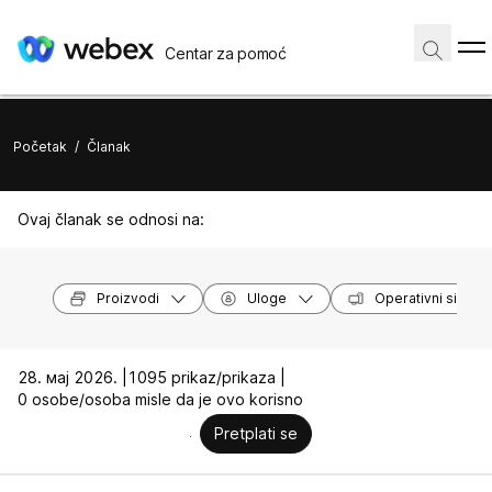
Centar za pomoć
Početak
/
Članak
Ovaj članak se odnosi na:
Proizvodi
Uloge
Operativni sistem
28. мај 2026. |
1095 prikaz/prikaza |
0 osobe/osoba misle da je ovo korisno
Pretplati se