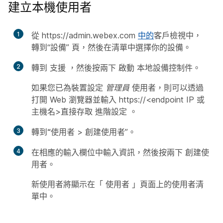
建立本機使用者
1
從 https:/​/​admin.webex.com
中的
客戶檢視中，
轉到“設備”
頁，然後在清單中選擇你的設備。
2
轉到
支援
，然後按兩下
啟動
本地設備控制件。
如果您已為裝置設定
管理員
使用者，則可以透過
打開 Web 瀏覽器並輸入 https://<endpoint IP 或
主機名>直接存取
進階設定
。
3
轉到“使用者
>
創建使用者
”。
4
在相應的輸入欄位中輸入資訊，然後按兩下
創建使
用者
。
新使用者將顯示在「
使用者
」頁面上的使用者清
單中。