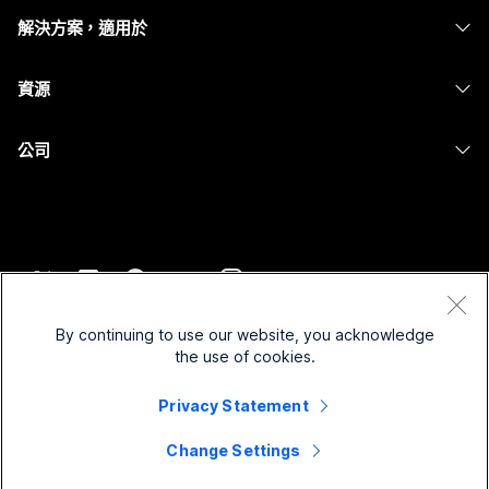
耳機
Calling
解決方案，適用於
Meetings
攝影機
Messaging
教育
Messaging
資源
Desk 系列
螢幕共用
醫療保健
Slido
下載
Room 系列
公司
政府
Webinars
加入測驗會議
Board 系列
Cisco
財務
Events
線上課程
電話系列
聯絡技術支援
運動與娛樂
Contact Center
整合
配件
聯絡銷售人員
前線
CPaaS
協助工具
條款和條件
Webex 部落格
非營利
安全性
By continuing to use our website, you acknowledge
包容性
隱私權聲明
the use of cookies.
Webex 思想領導力
啟動
Control Hub
Cookie
即時和隨選網路研討會
Webex Merch Store
Privacy Statement
商標
混合式工作
Webex 社群
©
2026
Cisco 和/或其子公司。保留所有權利。
職業
Change Settings
Webex 開發人員