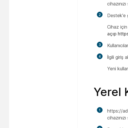
cihazınızı
2
Destek'e
Cihaz için
açıp http
3
Kullanıcıla
4
İlgili giriş
Yeni kullan
Yerel 
1
https:/​/
cihazınızı