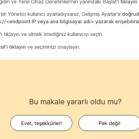
gidin ve Yerel Cihaz Denetimleri'nin yanındaki Başlat'ı
tıklayın
 bir
Yönetici
kullanıcı ayarladıysanız, Gelişmiş Ayarlar'a
doğruda
s://<endpoint IP veya ana bilgisayar adı> yazarak erişebilirs
'ı
tıklayın ve silmek istediğiniz kullanıcıyı seçin.
ı
sil'i tıklayın
ve seçiminizi onaylayın.
Bu makale yararlı oldu mu?
Evet, teşekkürler!
Pek değil