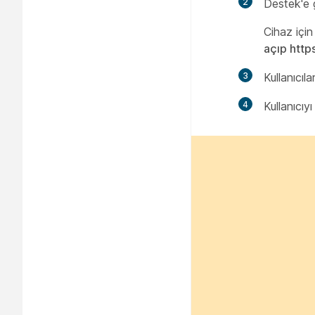
2
Destek'e
Cihaz için
açıp http
3
Kullanıcılar
4
Kullanıcıy