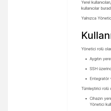
Yerel kullanıcılar
kullanıcılar burad
Yalnızca Yönetic
Kullan
Yönetici
rolü ola
Aygıtın yere
SSH üzerind
Entegratör
Tümleştirici
rolü 
Cihazın yere
Yönetici
kull