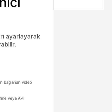
nıcı
ları ayarlayarak
bilir.
den bağlanan video
imine veya API