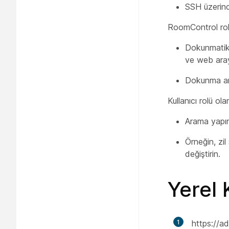
SSH üzerind
RoomControl
ro
Dokunmatik a
ve web arayü
Dokunma ara
Kullanıcı rolü ola
Arama yapın 
Örneğin, zil
değiştirin.
Yerel 
1
https:/​/