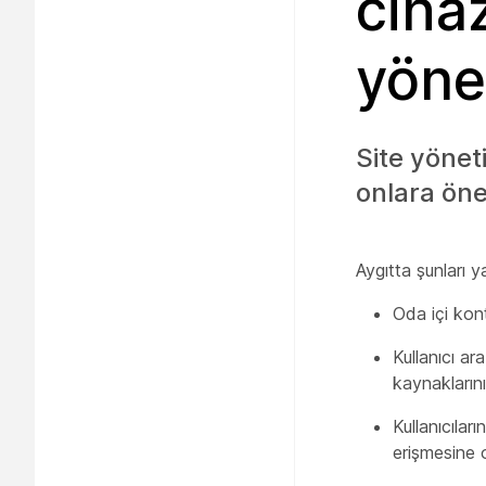
cihaz
yöne
Site yöneti
onlara öne
Aygıtta şunları y
Oda içi kontr
Kullanıcı a
kaynaklarını
Kullanıcıla
erişmesine 