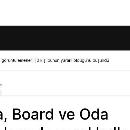
görüntüleme(ler) |
0 kişi bunun yararlı olduğunu düşündü
r.
l
, Board ve Oda