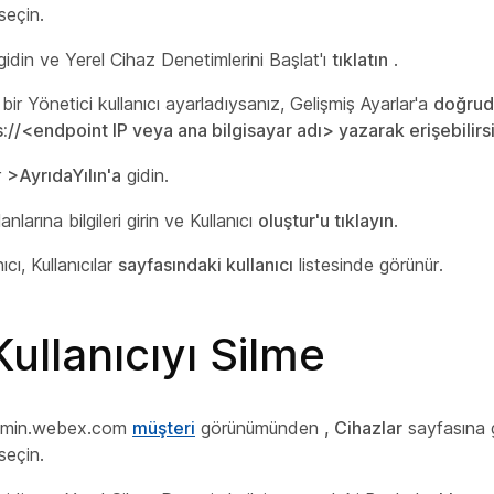
 seçin.
gidin ve Yerel Cihaz Denetimlerini Başlat'ı
tıklatın
.
 bir
Yönetici
kullanıcı ayarladıysanız, Gelişmiş Ayarlar'a
doğruda
s://<endpoint IP veya ana bilgisayar adı> yazarak erişebilirs
r
>AyrıdaYılın'a
gidin.
 alanlarına bilgileri girin ve Kullanıcı
oluştur'u tıklayın
.
ıcı, Kullanıcılar
sayfasındaki kullanıcı
listesinde görünür.
Kullanıcıyı Silme
​admin.webex.com
müşteri
görünümünden
, Cihazlar
sayfasına g
 seçin.