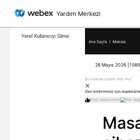
Bu makalede
Yardım Merkezi
Yerel Kullanıcı Oluşturma
Yerel Kullanıcıyı Silme
Ana Sayfa
/
Makale
28 Mayıs 2026 |
1586 
Bu makale yararlı oldu mu?
Geri bildiriminiz için teşekkürle
Evet, teşekkürler!
Pek deği
Masa