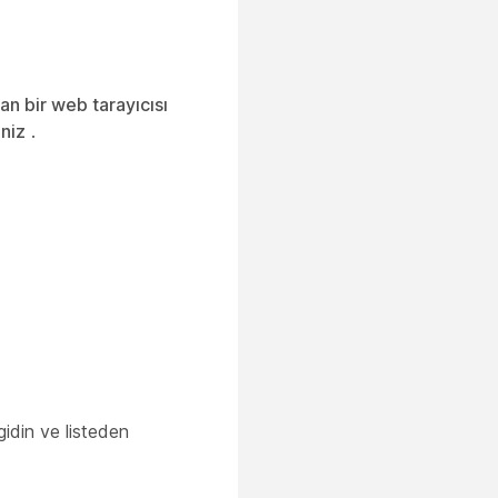
n bir web tarayıcısı
iniz
.
idin ve listeden