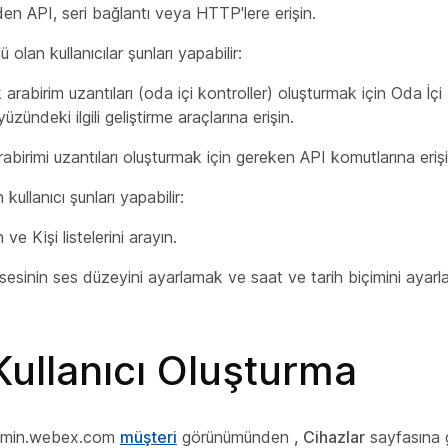
en API, seri bağlantı veya HTTP'lere erişin.
lü olan
kullanıcılar şunları yapabilir:
rabirim uzantıları (oda içi kontroller) oluşturmak için Oda İçi
zündeki ilgili geliştirme araçlarına erişin.
birimi uzantıları oluşturmak için gereken API komutlarına erişi
n kullanıcı
şunları yapabilir:
ve Kişi listelerini arayın.
 sesinin ses düzeyini ayarlamak ve saat ve tarih biçimini ayarl
Kullanıcı Oluşturma
​admin.webex.com
müşteri
görünümünden
, Cihazlar
sayfasına g