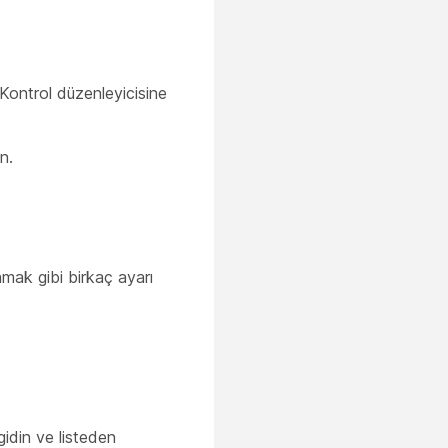
 Kontrol düzenleyicisine
n.
amak gibi birkaç ayarı
idin ve listeden