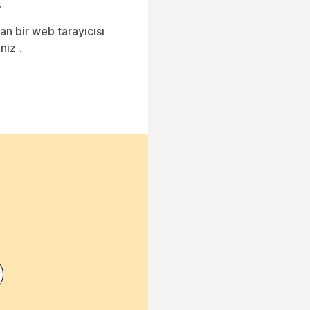
.
n bir web tarayıcısı
iniz
.