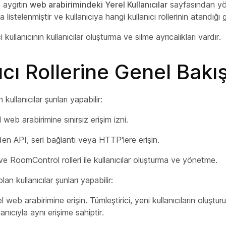
ı, aygıtın
web arabirimindeki Yerel Kullanıcılar
sayfasından yön
a listelenmiştir ve kullanıcıya hangi kullanıcı rollerinin atandığı g
i
kullanıcının kullanıcılar oluşturma ve silme ayrıcalıkları vardır.
ıcı Rollerine Genel Bakı
n
kullanıcılar şunları yapabilir:
l web arabirimine sınırsız erişim izni.
en API, seri bağlantı veya HTTP'lere erişin.
ve RoomControl
rolleri ile
kullanıcılar oluşturma ve
yönetme.
olan
kullanıcılar şunları yapabilir:
l web arabirimine erişin.
Tümleştirici, yeni kullanıcıların oluştur
anıcıyla aynı erişime sahiptir.