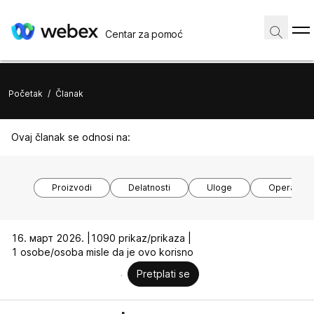
Centar za pomoć
Početak
/
Članak
Ovaj članak se odnosi na:
Proizvodi
Delatnosti
Uloge
Operativni
16. март 2026. |
1090 prikaz/prikaza |
1 osobe/osoba misle da je ovo korisno
Pretplati se