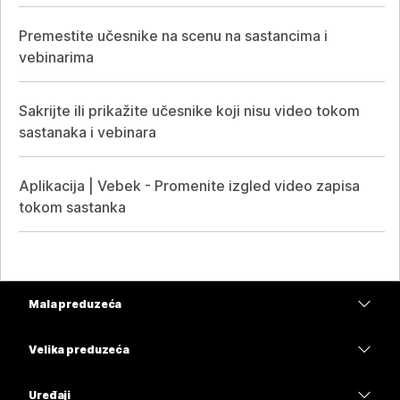
Premestite učesnike na scenu na sastancima i
vebinarima
Sakrijte ili prikažite učesnike koji nisu video tokom
sastanaka i vebinara
Aplikacija | Vebek - Promenite izgled video zapisa
tokom sastanka
Mala preduzeća
Cene
Velika preduzeća
Aplikacija Webex
Webex Suite
Uređaji