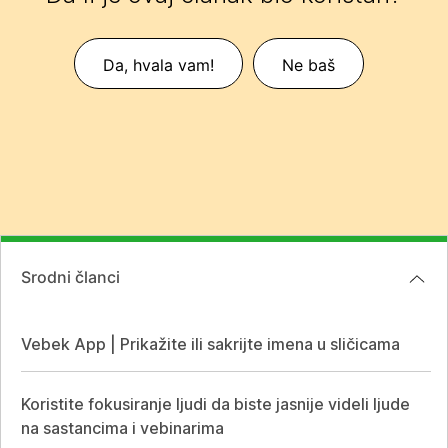
Da, hvala vam!
Ne baš
Srodni članci
Vebek App | Prikažite ili sakrijte imena u sličicama
Koristite fokusiranje ljudi da biste jasnije videli ljude
na sastancima i vebinarima