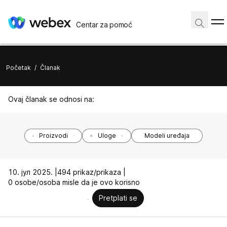
Centar za pomoć
Početak
/
Članak
Ovaj članak se odnosi na:
Proizvodi
Uloge
Modeli uređaja
10. јул 2025. |
494 prikaz/prikaza |
0 osobe/osoba misle da je ovo korisno
Pretplati se