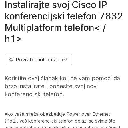
Instalirajte svoj Cisco IP
konferencijski telefon 7832
Multiplatform telefon< /
h1>
Povratne informacije?
Koristite ovaj članak koji će vam pomoći da
brzo instalirate i podesite svoj novi
konferencijski telefon.
Ako vaša mreža obezbeđuje Power over Ethernet
(PoE), vaš konferencijski telefon dolazi sa svime što
vam je potrebno da ga uključite, povežete sa mrežom i