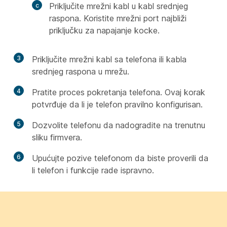
Priključite mrežni kabl u kabl srednjeg
raspona. Koristite mrežni port najbliži
priključku za napajanje kocke.
3
Priključite mrežni kabl sa telefona ili kabla
srednjeg raspona u mrežu.
4
Pratite proces pokretanja telefona. Ovaj korak
potvrđuje da li je telefon pravilno konfigurisan.
5
Dozvolite telefonu da nadogradite na trenutnu
sliku firmvera.
6
Upućujte pozive telefonom da biste proverili da
li telefon i funkcije rade ispravno.