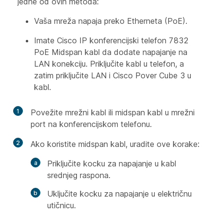
jedne od ovih metoda:
Vaša mreža napaja preko Etherneta (PoE).
Imate Cisco IP konferencijski telefon 7832
PoE Midspan kabl da dodate napajanje na
LAN konekciju. Priključite kabl u telefon, a
zatim priključite LAN i Cisco Pover Cube 3 u
kabl.
1
Povežite mrežni kabl ili midspan kabl u mrežni
port na konferencijskom telefonu.
2
Ako koristite midspan kabl, uradite ove korake:
Priključite kocku za napajanje u kabl
srednjeg raspona.
Uključite kocku za napajanje u električnu
utičnicu.