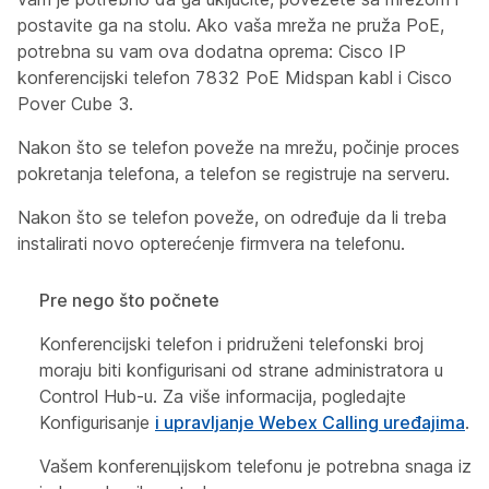
postavite ga na stolu. Ako vaša mreža ne pruža PoE,
potrebna su vam ova dodatna oprema: Cisco IP
konferencijski telefon 7832 PoE Midspan kabl i Cisco
Pover Cube 3.
Nakon što se telefon poveže na mrežu, počinje proces
pokretanja telefona, a telefon se registruje na serveru.
Nakon što se telefon poveže, on određuje da li treba
instalirati novo opterećenje firmvera na telefonu.
Pre nego što počnete
Konferencijski telefon i pridruženi telefonski broj
moraju biti konfigurisani od strane administratora u
Control Hub-u. Za više informacija, pogledajte
Konfigurisanje
i upravljanje Webex Calling uređajima
.
Vašem konferenцijskom telefonu je potrebna snaga iz