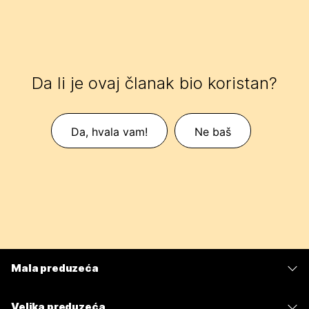
Da li je ovaj članak bio koristan?
Da, hvala vam!
Ne baš
Mala preduzeća
Cene
Velika preduzeća