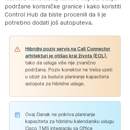
podržane korisničke granice i kako koristiti
Control Hub da biste procenili da li je
potrebno dodati još autoputeva.
Hibridni poziv servis na Call Connector
arhitekturi je otišao kraj života (EOL),
tako da usluga više nije zvanično
podržana. Poziv konektor ne treba uzeti
u obzir za buduće planiranje kapaciteta
autoputa za hibridne usluge.
Ovaj članak ne pokriva planiranje
kapaciteta za hibridnu kalendarsku uslugu
Cisco TMS integraciju sa Office