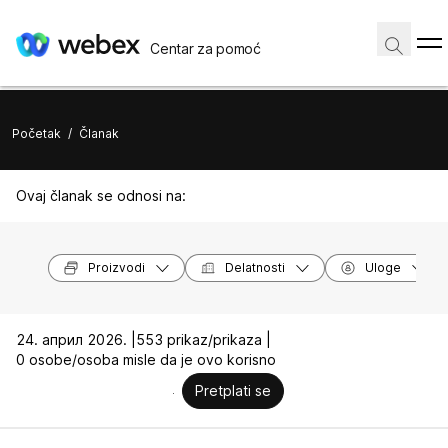
Centar za pomoć
Početak
/
Članak
Ovaj članak se odnosi na:
Proizvodi
Delatnosti
Uloge
24. април 2026. |
553 prikaz/prikaza |
0 osobe/osoba misle da je ovo korisno
Pretplati se