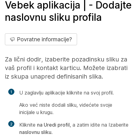
Vebek aplikacija | - Dodajte
naslovnu sliku profila
Povratne informacije?
Za lični dodir, izaberite pozadinsku sliku za
vaš profil i kontakt karticu. Možete izabrati
iz skupa unapred definisanih slika.
1
U zaglavlju aplikacije kliknite na svoj profil.
Ako već niste dodali sliku, videćete svoje
inicijale u krugu.
2
Kliknite
na Uredi profil
, a zatim idite na Izaberite
naslovnu sliku
.