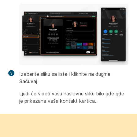
3
Izaberite sliku sa liste i kliknite na dugme
Sačuvaj
.
Ljudi će videti vašu naslovnu sliku bilo gde gde
je prikazana vaša kontakt kartica.