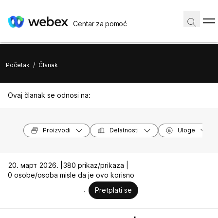
Centar za pomoć
Početak
/
Članak
Ovaj članak se odnosi na:
Proizvodi
Delatnosti
Uloge
20. март 2026. |
380 prikaz/prikaza |
0 osobe/osoba misle da je ovo korisno
Pretplati se