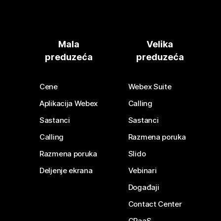
Mala
Velika
preduzeća
preduzeća
Cene
Webex Suite
Aplikacija Webex
Calling
Sastanci
Sastanci
Calling
Razmena poruka
Razmena poruka
Slido
Deljenje ekrana
Vebinari
Događaji
Contact Center
CPaaS