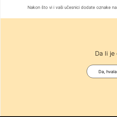
Nakon što vi i vaši učesnici dodate oznake na
Da li je
Da, hvala