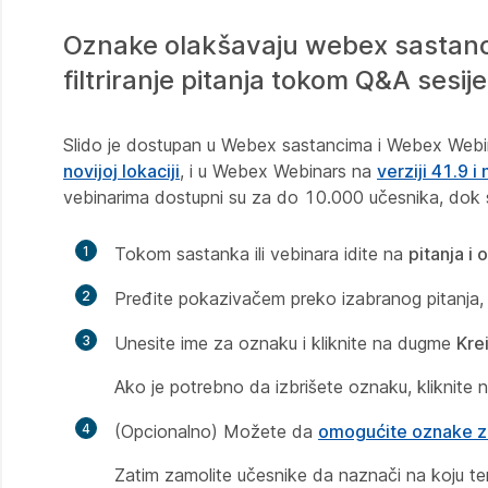
Oznake olakšavaju webex sastanc
filtriranje pitanja tokom Q&A sesije
Slido je dostupan u Webex sastancima i Webex Webin
novijoj lokaciji
, i u Webex Webinars na
verziji 41.9 i
vebinarima dostupni su za do 10.000 učesnika, dok 
1
Tokom sastanka ili vebinara idite na
pitanja i
2
Pređite pokazivačem preko izabranog pitanja, 
3
Unesite ime za oznaku i kliknite na dugme
Kre
Ako je potrebno da izbrišete oznaku, kliknite
4
(Opcionalno) Možete da
omogućite oznake z
Zatim zamolite učesnike da naznači na koju te