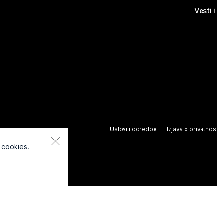
Vesti i
Uslovi i odredbe
Izjava o privatnost
 cookies.