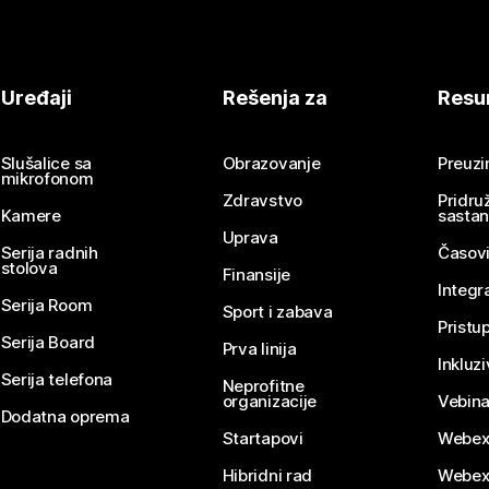
Uređaji
Rešenja za
Resu
Slušalice sa
Obrazovanje
Preuz
mikrofonom
Zdravstvo
Pridru
Kamere
sasta
Uprava
Serija radnih
Časovi
stolova
Finansije
Integr
Serija Room
Sport i zabava
Pristu
Serija Board
Prva linija
Inkluz
Serija telefona
Neprofitne
organizacije
Vebina
Dodatna oprema
Startapovi
Webex
Hibridni rad
Webex