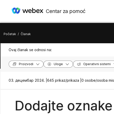
Centar za pomoć
Početak
/
Članak
Ovaj članak se odnosi na:
Proizvodi
Uloge
Operativni sistemi
03. децембар 2024. |
645 prikaz/prikaza |
0 osobe/osoba misl
Dodajte oznake 