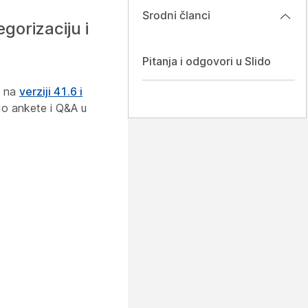
Srodni članci
orizaciju i
Pitanja i odgovori u Slido
s na
verziji 41.6 i
do ankete i Q&A u