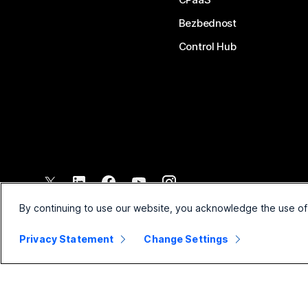
Bezbednost
Control Hub
©
2026
Cisco i/ili povezana pravna lica. Sva prava zadržana.
By continuing to use our website, you acknowledge the use of
Privacy Statement
Change Settings