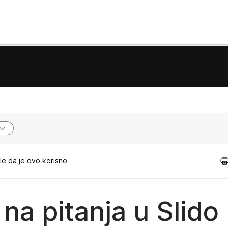
e da je ovo korisno
na pitanja u Slido