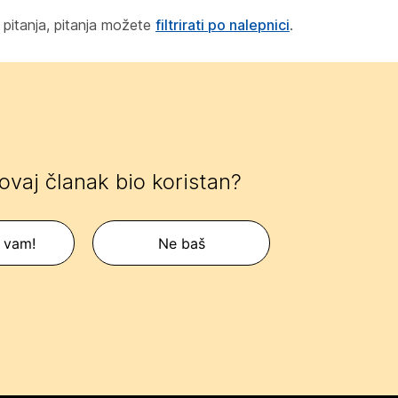
 pitanja, pitanja možete
filtrirati po nalepnici
.
 ovaj članak bio koristan?
 vam!
Ne baš