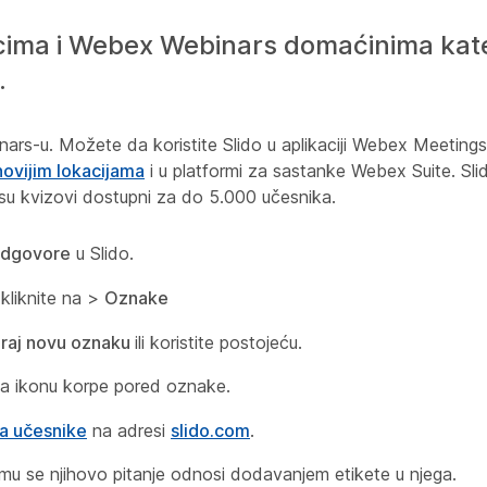
ima i Webex Webinars domaćinima kateg
.
ars-u. Možete da koristite Slido u aplikaciji Webex Meeting
 novijim lokacijama
i u platformi za sastanke Webex Suite. Sli
su kvizovi dostupni za do 5.000 učesnika.
 odgovore
u Slido.
kliknite na
>
Oznake
iraj novu oznaku
ili koristite postojeću.
 na ikonu korpe pored oznake.
a učesnike
na adresi
slido.com
.
mu se njihovo pitanje odnosi dodavanjem etikete u njega.