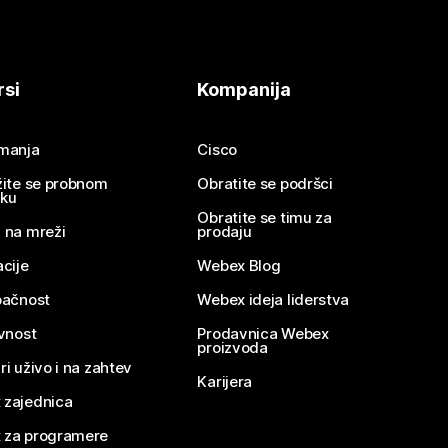
rsi
Kompanija
imanja
Cisco
žite se probnom
Obratite se podršci
nku
Obratite se timu za
 na mreži
prodaju
acije
Webex Blog
pačnost
Webex ideja liderstva
ivnost
Prodavnica Webex
proizvoda
ri uživo i na zahtev
Karijera
 zajednica
 za programere