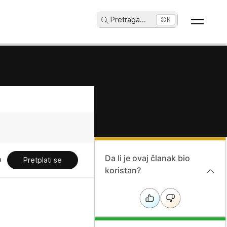
Pretraga
...
⌘K
Da li je ovaj članak bio
Pretplati se
koristan?