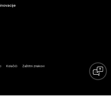
 inovacije
i
Kolačići
Zaštitni znakovi