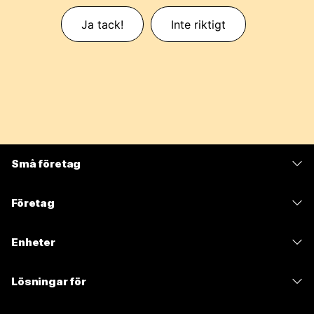
Ja tack!
Inte riktigt
Små företag
Prissättning
Företag
Webex-appen
Webex Suite
Enheter
Möten
Calling
Headset
Calling
Lösningar för
Möten
Kameror
Meddelanden
Utbildning
Meddelanden