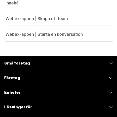
innehåll
Webex-appen | Skapa ett team
Webex-appen | Starta en konversation
Små företag
Prissättning
Företag
Webex-appen
Webex Suite
Enheter
Möten
Calling
Headset
Calling
Lösningar för
Möten
Kameror
Meddelanden
Utbildning