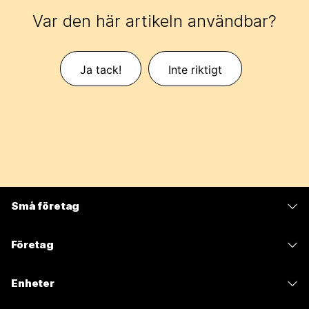
Var den här artikeln användbar?
Ja tack!
Inte riktigt
Små företag
Prissättning
Företag
Webex-appen
Webex Suite
Enheter
Möten
Calling