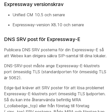
Expressway versionskrav
Unified CM 10.5 och senare
Expressway-version X8.10 och senare
DNS SRV post för Expressway-E
Publicera DNS SRV posterna för din Expressway-E så
att Webex kan dirigera säkra SIP-samtal till dina lokaler.
DNS-SRV-post måste ange Expressway-E-klustrets
port ömsesidig TLS (standardporten för ömsesidig TLS
är 5062).
Edge-ljud kräver att SRV poster för att lösa problemet
Expressway-E-klustrets port ömsesidig TLS ljudporten.
Så du kan inte återanvända befintlig MRA
(_collabedge._tcp) eller från företag till företag
(_sips._tcp) SRV posterna. Både MRA och företag kan