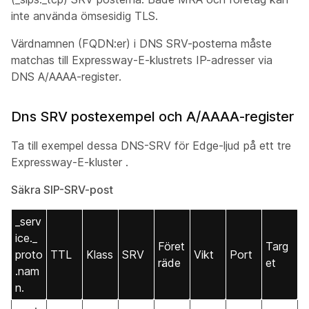
inte använda ömsesidig TLS.
Värdnamnen (FQDN:er) i DNS SRV-posterna måste
matchas till Expressway-E-klustrets IP-adresser via
DNS A/AAAA-register.
Dns SRV postexempel och A/AAAA-register
Ta till exempel dessa DNS-SRV för Edge-ljud på ett tre
Expressway-E-kluster .
Säkra SIP-SRV-post
_serv
ice._
Föret
Targ
proto
TTL
Klass
SRV
Vikt
Port
räde
et
.nam
n.