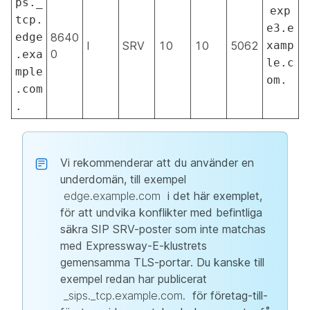
ps._
exp
tcp.
e3.e
edge
8640
I
SRV
10
10
5062
xamp
0
.exa
le.c
mple
om.
.com
.
Vi rekommenderar att du använder en
underdomän, till exempel
edge.example.com
i det här exemplet,
för att undvika konflikter med befintliga
säkra SIP SRV-poster som inte matchas
med Expressway-E-klustrets
gemensamma TLS-portar. Du kanske till
exempel redan har publicerat
_sips._tcp.example.com.
för företag-till-