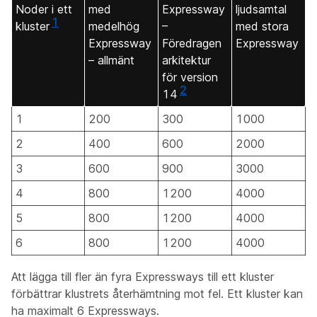
Noder i ett
med
Expressway
ljudsamtal
1
kluster
medelhög
–
med stora
Expressway
Föredragen
Expressway
– allmänt
arkitektur
för version
2
14
1
200
300
1000
2
400
600
2000
3
600
900
3000
4
800
1200
4000
5
800
1200
4000
6
800
1200
4000
Att lägga till fler än fyra Expressways till ett kluster
förbättrar klustrets återhämtning mot fel. Ett kluster kan
ha maximalt 6 Expressways.