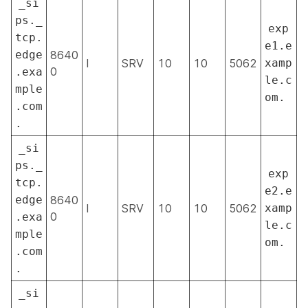
_si
ps._
exp
tcp.
e1.e
edge
8640
I
SRV
10
10
5062
xamp
0
.exa
le.c
mple
om.
.com
.
_si
ps._
exp
tcp.
e2.e
edge
8640
I
SRV
10
10
5062
xamp
0
.exa
le.c
mple
om.
.com
.
_si