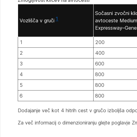
Zmogljivost klicev na avtocesti
Sočasni zvočni kli
1
Vozlišča v gruči
avtoceste Mediu
Expressway–Gener
1
200
2
400
3
600
4
800
5
800
6
800
Dodajanje več kot 4 hitrih cest v gručo izboljša odp
Za več informacij o dimenzioniranju glejte poglavje
Zm