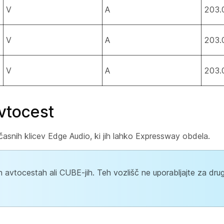
V
A
203.
V
A
203.
V
A
203.
avtocest
očasnih klicev Edge Audio, ki jih lahko Expressway obdela.
avtocestah ali CUBE-jih. Teh vozlišč ne uporabljajte za drug