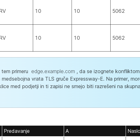
RV
10
10
5062
RV
10
10
5062
 tem primeru
edge.example.com
, da se izognete konfliktom
 na medsebojna vrata TLS gruče Expressway-E. Na primer, mor
lice med podjetji in ti zapisi ne smejo biti razrešeni na skup
Predavanje
A
Nasl