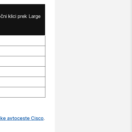
ni klici prek Large
nike avtoceste Cisco
.