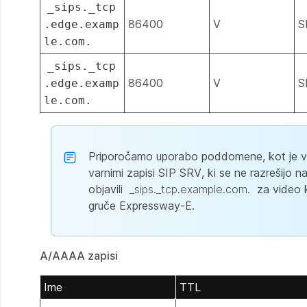
_sips._tcp
86400
V
S
.edge.examp
le.com.
_sips._tcp
86400
V
S
.edge.examp
le.com.
Priporočamo uporabo poddomene, kot je v
varnimi zapisi SIP SRV, ki se ne razrešijo
objavili
_sips._tcp.example.com.
za video k
gruče Expressway-E.
A/AAAA zapisi
Ime
TTL