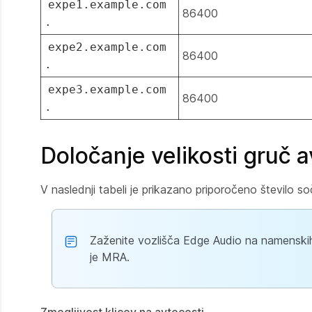
expe1.example.com
86400
.
expe2.example.com
86400
.
expe3.example.com
86400
.
Določanje velikosti gruč 
V naslednji tabeli je prikazano priporočeno število s
Zaženite vozlišča Edge Audio na namenskih 
je MRA.