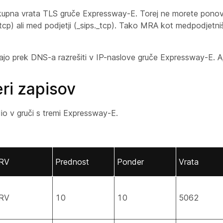
skupna vrata TLS gruče Expressway-E. Torej ne morete ponov
cp) ali med podjetji (_sips._tcp). Tako MRA kot medpodjetniš
jo prek DNS-a razrešiti v IP-naslove gruče Expressway-E. A
ri zapisov
o v gruči s tremi Expressway-E.
RV
Prednost
Ponder
Vrata
RV
10
10
5062