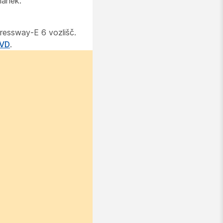
lanek:
pressway-E 6 vozlišč.
CVD
.