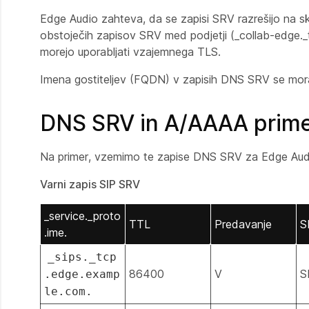
Edge Audio zahteva, da se zapisi SRV razrešijo na 
obstoječih zapisov SRV med podjetji (_collab-edge._t
morejo uporabljati vzajemnega TLS.
Imena gostiteljev (FQDN) v zapisih DNS SRV se mora
DNS SRV in A/AAAA prime
Na primer, vzemimo te zapise DNS SRV za Edge Audi
Varni zapis SIP SRV
_service._proto
TTL
Predavanje
S
.ime.
_sips._tcp
86400
V
S
.edge.examp
le.com.