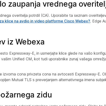
o zaupanja vrednega overitelj
ga overitelja potrdil (CA). Uporabite ta seznam overiteljev p
i za klice na avdio in video platforme Cisco Webex?
. Edge Au
ev iz Webexa
sto Expressway-E, in usmerjajte klice glede na vašo konfigu
vašim Unified CM, kot tudi uporabnike zunaj vašega omrežja, 
r je izvorna cona privzeta cona na avtocesti Expressway-E.
opljen Mutual TLS s preverjanjem alternativnega imena subj
požarnega zidu