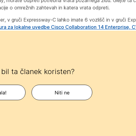
, morate odpreti potrebna vrata požarnega zidu. Glejte ta č
cije o omrežnih zahtevah in katera vrata odpreti.
er, v gruči Expressway-C lahko imate 6 vozlišč in v gruči Ex
ura za lokalne uvedbe Cisco Collaboration 14 Enterprise, 
e bil ta članek koristen?
la!
Niti ne