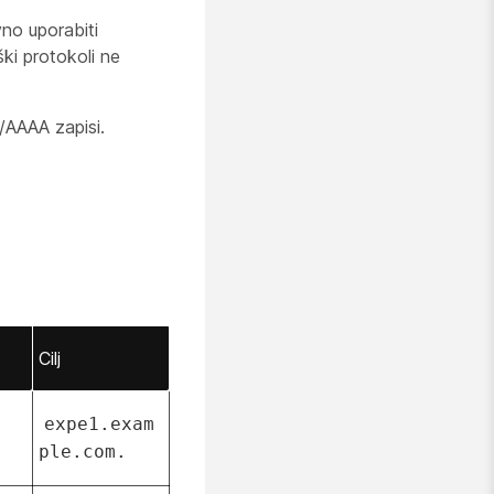
no uporabiti
ki protokoli ne
/AAAA zapisi.
Cilj
expe1.exam
ple.com.