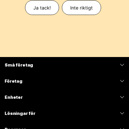
Ja tack!
Inte riktigt
Små företag
Prissättning
Företag
Webex-appen
Webex Suite
Enheter
Möten
Calling
Headset
Calling
Lösningar för
Möten
Kameror
Meddelanden
Utbildning
Meddelanden