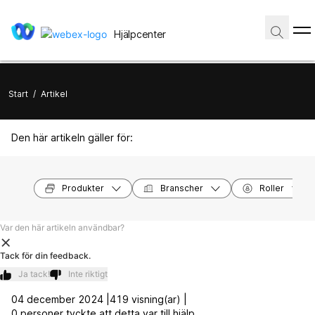
Hjälpcenter
Start
/
Artikel
Den här artikeln gäller för:
Produkter
Branscher
Roller
Var den här artikeln användbar?
Tack för din feedback.
Ja tack!
Inte riktigt
04 december 2024 |
419 visning(ar) |
0 personer tyckte att detta var till hjälp